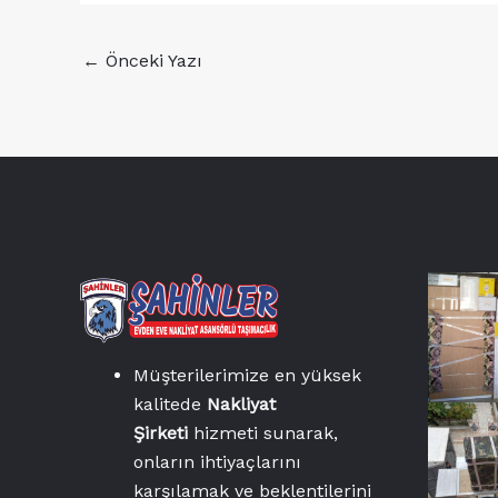
←
Önceki Yazı
Müşterilerimize en yüksek
kalitede
Nakliyat
Şirketi
hizmeti sunarak,
onların ihtiyaçlarını
karşılamak ve beklentilerini