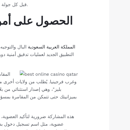
قبل كل جولة في لعبة الفيديو، عادة ما يدور الموضع الرئيسي على العجلة الأساسية ويولد مضاعفًا جيدًا لخيار عشوائي.
الحصول على أموا
tusk المملكة العربية السعودية
البال والتوجيه
التطبيق الجديد لعمليات تدقيق أمنية د
المقام
وغرب فرجينيا. يُطلب من ولايات أخرى مثل 
بليز"، وهي إصدار استثنائي من بلا
هذه المشاركة ضرورية لتأكيد العضوية،
عضوية، مثل اسم تسجيل دخول بديل