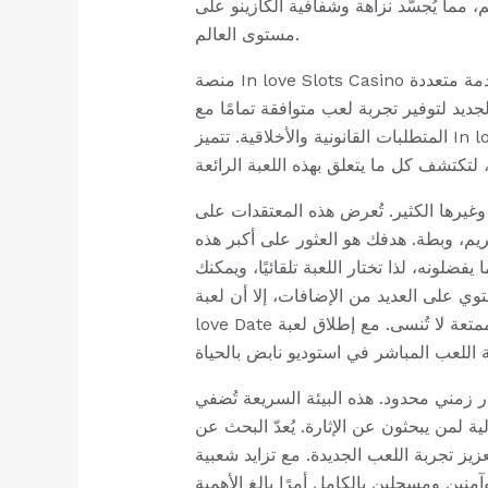
، مما يُجسّد نزاهة وشفافية الكازينو على
مستوى العالم.
منصة In love Slots Casino الحديثة متجاوبة تمامًا، وتعمل على الهواتف المحمولة والأجهزة اللوحية وأجهزة الكمبيوتر. يوفر الكازينو خدمة متعددة
يد لتوفير تجربة لعب متوافقة تمامًا مع
المتطلبات القانونية والأخلاقية. تتميز In love Slots بسهولة اللعب، ولهذا السبب تحظى بشعبية واسعة بين آلاف اللاعبين حول العالم. لقد قمنا بتقسيم
غيرها الكثير. تُعرض هذه المعتقدات على
ريم، وبطة. هدفك هو العثور على أكبر هذه
ونه، لذا تختار اللعبة تلقائيًا، ويمكنك
لى العديد من الإضافات، إلا أن لعبة In
love Date الجديدة تتميز بتقديم أربع مكافآت إضافية لتجربة لعب ممتعة لا تُنسى. مع إطلاق لعبة In love Date الجديدة، وهي لعبة كازينو محلية
 زمني محدود. هذه البيئة السريعة تُضفي
ية لمن يبحثون عن الإثارة. يُعدّ البحث عن
عزيز تجربة اللعب الجديدة. مع تزايد شعبية