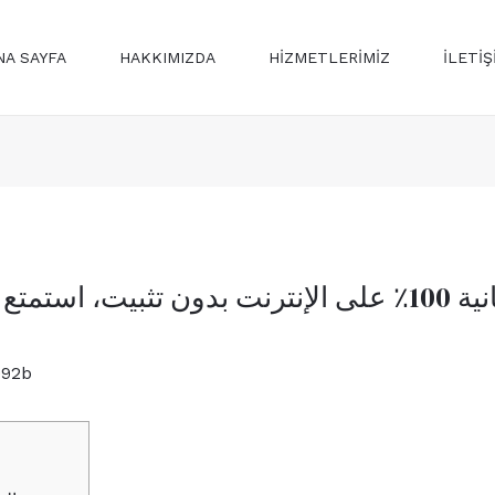
NA SAYFA
HAKKIMIZDA
HİZMETLERİMİZ
ILETİŞ
استمتع بلعبة فيديو مجانية 100٪ على الإنترنت بدون تث
992b