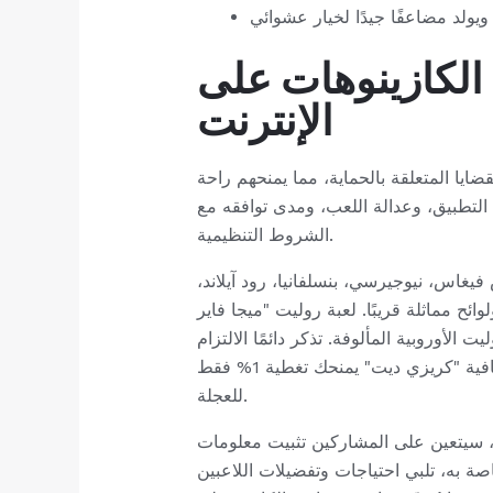
الكازينوهات على
الإنترنت
التطبيق، وعدالة اللعب، ومدى توافقه مع
الشروط التنظيمية.
فيغاس، نيوجيرسي، بنسلفانيا، رود آيلاند،
ئح مماثلة قريبًا. لعبة روليت "ميجا فاير
الأوروبية المألوفة. تذكر دائمًا الالتزام
بميزانيتك حتى تتمكن من المقامرة بمسؤولية، بغض النظر عن اللعبة التي تلعبها. اللعب حصريًا في الجولة الإضافية "كريزي ديت" يمنحك تغطية 1% فقط
للعجلة.
، سيتعين على المشاركين تثبيت معلومات
 به، تلبي احتياجات وتفضيلات اللاعبين