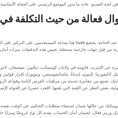
ل فعالة من حيث التكلفة في 
 عند الحاجة. يخضع
هذا يساعد المستخدمين على التركيز على القضايا المتعلقة بالحماية، مما يمنحهم راحة
ورية من قِبل جهات خارجية مستقلة. تقيس هذه التدقيقات ميزات أمان 
رة عبر الإنترنت قانونية في ولايات كونيتيكت، ديلاوير، ميشيغان، لاس 
كاليفورنيا، إلينوي، إنديانا، ماساتشوستس، ونيويورك إقرار قوانين ولوا
يتك، تجمع بين مغامرة جديدة من مراهنات الفرص الثابتة وقواعد الروليت 
 ويمكنك من خلالها ضمان استيفاء متطلبات التحكيم. في الوقت نفسه
 ورمز فعال، لضمان أمان الحساب. يقدم كل نوع عروضًا ومزايا خاصة