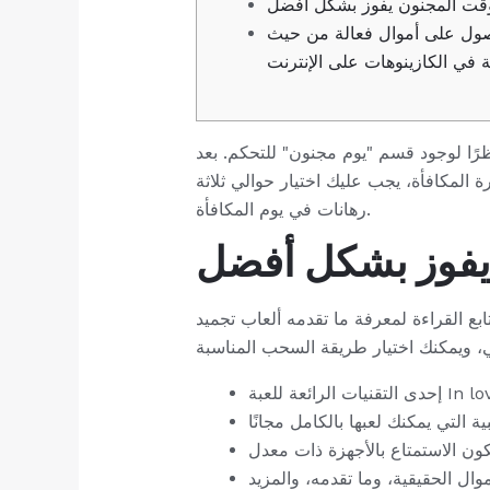
وقت المجنون يفوز بشكل أفضل
ول على أموال فعالة من حيث
ة في الكازينوهات على الإنترنت
لًا بعض الشيء، لأنك ستحتاج إلى متابعة الميزات حتى يبدأ المكافأة لحوالي 50 دورة، نظرًا لوجود قسم "يوم مجنون" للتحكم. بعد
أة. في بداية دورة المكافأة، يجب عليك اختيار حوالي ثلاثة
رهانات في يوم المكافأة.
يفوز بشكل أفضل
ابع القراءة لمعرفة ما تقدمه ألعاب تجميد