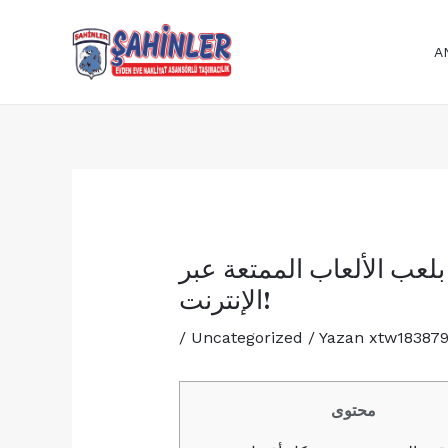
İçeriğe
Yazı
atla
dolaşımı
A
بيت، استمتع بلعب الألعاب الممتعة عبر
الإنترنت!
/
Uncategorized
/ Yazan
xtw18387
محتوى