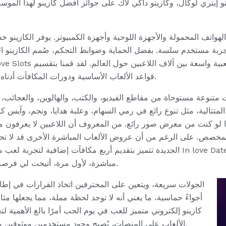
نو إيتري لوكال، وكازينو داكي لاك على جوائز أفضل كازينو لهذا الموسم
ربة مستخدم سلسة. بفضل الحماية وضوابط التحكم، صُمم الكازينو الجد
قواعد الألعاب الأساسية ودورات المكافآت أدناه، لتكتشف كل ما يتعلق بهذه اللعبة الرائعة.
 متنوعة مستوحاة من مقاطع الفيديو، والكتب، والهالوين، والعجائب، و
المتتالية، مثل تنوع رائع في رمي السهام، وعلبة هدايا، ونجم، وآيس ك
لو كنت من معرض صور رائع. من المعروف أن اللاعبين لا يعرفون ما يفضل
صص. على الرغم من أن عروض الألعاب المباشرة الأخرى قد لا تحتوي ع
مباشرة، لأول مرة، أتيحت لي فرصة اللعب المباشر في استوديو نابض بالحياة.
الجولات سريعة، ويتعين على المحترفين اتخاذ القرارات في إطار
أجواءً حماسية، ما يعني أنه لا توجد لحظة مملة، مما يجعلها مثال
كازينو إلكتروني متميز للعب في يوم الحب أمرًا بالغ الأهمية لت
الألعاب على المنصات، يُصبح وجود مستخدمين موثوقين وآمنين ومسجلين بالكامل أمرًا بالغ الأهمية.