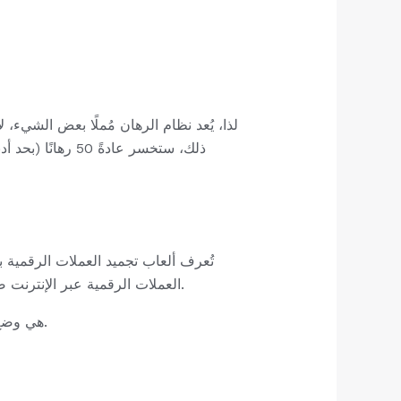
تُعرف ألعاب تجميد العملات الرقمية 
العملات الرقمية عبر الإنترنت ضمن فئة ألعاب التجميد. قد تختلف هذه الحدود باختلاف الكازينو المحلي، ويمكنك اختيار طريقة السحب المناسبة.
إحدى التقنيات الرائعة للعبة In love Time هي وضع العديد من الرهانات السريعة على مواقع العجلات الإضافية.