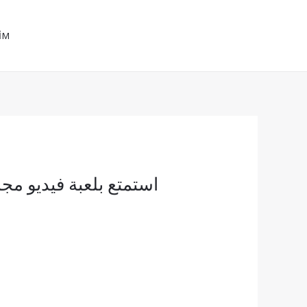
BİZİ HEMEN ARA
+90 535 496 17 52
İM
+9 0553 001 45 88