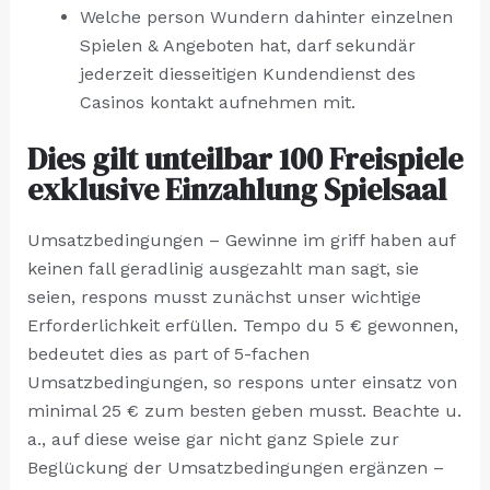
Welche person Wundern dahinter einzelnen
Spielen & Angeboten hat, darf sekundär
jederzeit diesseitigen Kundendienst des
Casinos kontakt aufnehmen mit.
Dies gilt unteilbar 100 Freispiele
exklusive Einzahlung Spielsaal
Umsatzbedingungen – Gewinne im griff haben auf
keinen fall geradlinig ausgezahlt man sagt, sie
seien, respons musst zunächst unser wichtige
Erforderlichkeit erfüllen. Tempo du 5 € gewonnen,
bedeutet dies as part of 5-fachen
Umsatzbedingungen, so respons unter einsatz von
minimal 25 € zum besten geben musst. Beachte u.
a., auf diese weise gar nicht ganz Spiele zur
Beglückung der Umsatzbedingungen ergänzen –