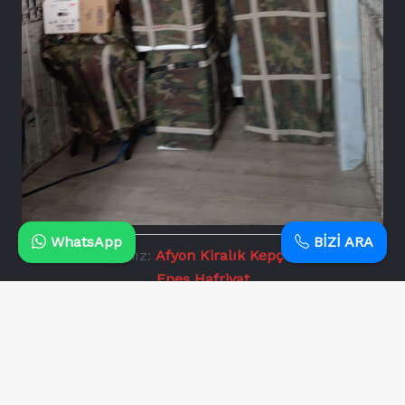
WhatsApp
BİZİ ARA
Çözüm Ortağımız:
Afyon Kiralık Kepçe ve Hafriyat -
Enes Hafriyat
KURUMSAL
ANA SAYFA