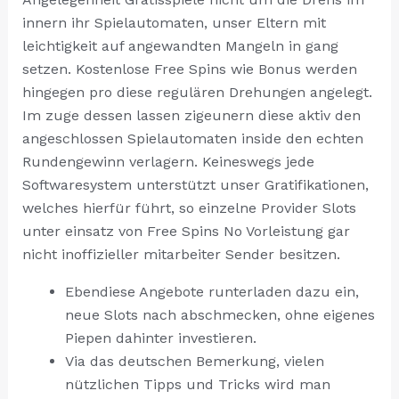
innern ihr Spielautomaten, unser Eltern mit
leichtigkeit auf angewandten Mangeln in gang
setzen. Kostenlose Free Spins wie Bonus werden
hingegen pro diese regulären Drehungen angelegt.
Im zuge dessen lassen zigeunern diese aktiv den
angeschlossen Spielautomaten inside den echten
Rundengewinn verlagern. Keineswegs jede
Softwaresystem unterstützt unser Gratifikationen,
welches hierfür führt, so einzelne Provider Slots
unter einsatz von Free Spins No Vorleistung gar
nicht inoffizieller mitarbeiter Sender besitzen.
Ebendiese Angebote runterladen dazu ein,
neue Slots nach abschmecken, ohne eigenes
Piepen dahinter investieren.
Via das deutschen Bemerkung, vielen
nützlichen Tipps und Tricks wird man