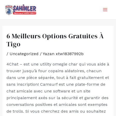
İçeriğe
Yazı
MA
atla
dolaşımı
ME
6 Meilleurs Options Gratuites À
Tigo
/
Uncategorized
/ Yazan
xtw18387992b
4Chat – est une utility omegle char qui vous aide à
trouver jusqu’à four copains aléatoires, chacun
dans une pièce séparée, tout à fait gratuitement et
sans inscription! Camsurf est une plate-forme de
chat amicale avec une software et un site
principalement axés sur la sécurité et garantir des
conversations positives et amicales sont exemptes
de trolls. Si vous cherchez des amis ou souhaitez