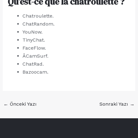
Qu’est-ce que la chatroulette ?
Chatroulette.
ChatRandom.
YouNow.
TinyChat.
FaceFlow.
ÂCamSurf.
ChatRad.
Bazoocam.
←
Önceki Yazı
Sonraki Yazı
→