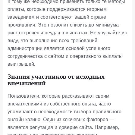
К тому же необходимо применять только те методы
оплаты, которые поддерживаются игорным
заведением и соответствуют вашей стране
проживания. Это позволит снизить до минимума
риск отсрочек и неудач в выплатах. Не упускайте из
виду, что выполнение всех требований
администрации является основой успешного
сотрудничества с сайтом и оперативного выплаты
выигрышей.
Знания участников от исходных
впечатлений
Пользователи, которые рассказывают своим
впечатлениями из собственного опыта, часто
упоминают о необходимости выбора правильного
онлайн казино. Один из ключевых факторов —
является репутация и доверие сайта. Например,