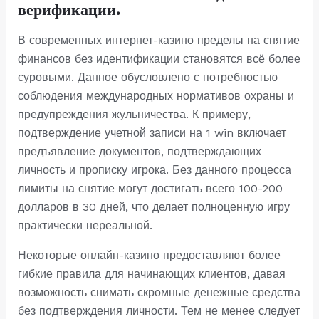
верификации.
В современных интернет-казино пределы на снятие
финансов без идентификации становятся всё более
суровыми. Данное обусловлено с потребностью
соблюдения международных нормативов охраны и
предупреждения жульничества. К примеру,
подтверждение учетной записи на 1 win включает
предъявление документов, подтверждающих
личность и прописку игрока. Без данного процесса
лимиты на снятие могут достигать всего 100-200
долларов в 30 дней, что делает полноценную игру
практически нереальной.
Некоторые онлайн-казино предоставляют более
гибкие правила для начинающих клиентов, давая
возможность снимать скромные денежные средства
без подтверждения личности. Тем не менее следует