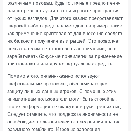
различным поводам, будь то личные предпочтения
или потребность утаить свои игровые пристрастия
от чужих взглядов. Для этого казино предоставляют
широкий набор средств и методов, например, такие
как применение криптовалют для внесения средств
на баланс и получения выигрышей. Это позволяет
пользователям не только быть анонимными, но и
зарабатывать бонусные привилегии за применение
криптовалюты или других виртуальных средств.
Помимо этого, онлайн-казино используют
шифровальные протоколы, обеспечивающие
защиту личных данных игроков. С помощью этим
инициативам пользователи могут быть спокойны,
что их информация не окажутся в руки третьих лиц.
Следует отметить, что поддержка анонимности не
освобождает пользователей от следования правил
разумного гемблинга. Игровые заведения