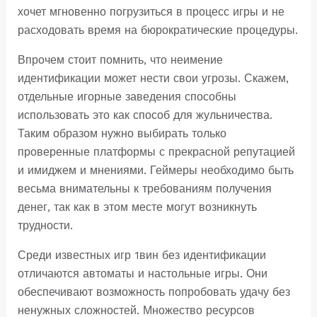
хочет мгновенно погрузиться в процесс игры и не
расходовать время на бюрократические процедуры.
Впрочем стоит помнить, что неимение
идентификации может нести свои угрозы. Скажем,
отдельные игорные заведения способны
использовать это как способ для жульничества.
Таким образом нужно выбирать только
проверенные платформы с прекрасной репутацией
и имиджем и мнениями. Геймеры необходимо быть
весьма внимательны к требованиям получения
денег, так как в этом месте могут возникнуть
трудности.
Среди известных игр 1вин без идентификации
отличаются автоматы и настольные игры. Они
обеспечивают возможность попробовать удачу без
ненужных сложностей. Множество ресурсов