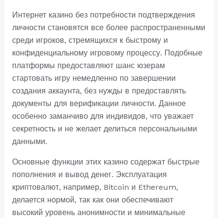
Интернет казино без потребности подтверждения
личности становятся все более распространенными
среди игроков, стремящихся к быстрому и
конфиденциальному игровому процессу. Подобные
платформы предоставляют шанс юзерам
стартовать игру немедленно по завершении
создания аккаунта, без нужды в предоставлять
документы для верификации личности. Данное
особенно заманчиво для индивидов, что уважает
секретность и не желает делиться персональными
данными.
Основные функции этих казино содержат быстрые
пополнения и вывод денег. Эксплуатация
криптовалют, например, Bitcoin и Ethereum,
делается нормой, так как они обеспечивают
высокий уровень анонимности и минимальные