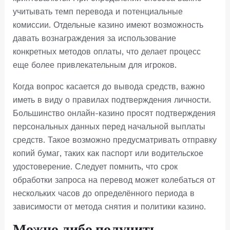
учитывать темп перевода и потенциальные
комиссии. Отдельные казино имеют возможность
давать вознаграждения за использование
конкретных методов оплаты, что делает процесс
еще более привлекательным для игроков.
Когда вопрос касается до вывода средств, важно
иметь в виду о правилах подтверждения личности.
Большинство онлайн-казино просят подтверждения
персональных данных перед начальной выплаты
средств. Такое возможно предусматривать отправку
копий бумаг, таких как паспорт или водительское
удостоверение. Следует помнить, что срок
обработки запроса на перевод может колебаться от
нескольких часов до определённого периода в
зависимости от метода снятия и политики казино.
Можно либо получить