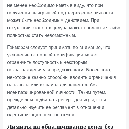
не менее необходимо иметь в виду, что при
получении выигрышей подтверждение личности
может быть необходимым действием. При
отсутствии этого процедура может продлиться либо
полностью стать невозможным.
Геймерам следует принимать во внимание, что
уклонение от полной верификации может
ограничить доступность к некоторым
вознаграждениям и предложениям. Более того,
некоторые казино способны вводить ограничения
на взносы или кэшауты для клиентов без
идентифицированной личности. Таким путем,
прежде чем подбирать ресурс для игры, стоит
детально изучить ее регламент в отношении
идентификации пользователей.
Лимиты на обналичивание денег без