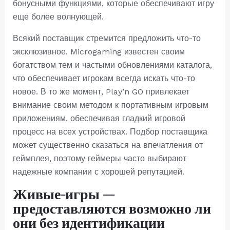
бонусными функциями, которые обеспечивают игру
еще более волнующей.
Всякий поставщик стремится предложить что-то
эксклюзивное. Microgaming известен своим
богатством тем и частыми обновлениями каталога,
что обеспечивает игрокам всегда искать что-то
новое. В то же момент, Play’n GO привлекает
внимание своим методом к портативным игровым
приложениям, обеспечивая гладкий игровой
процесс на всех устройствах. Подбор поставщика
может существенно сказаться на впечатления от
геймплея, поэтому геймеры часто выбирают
надежные компании с хорошей репутацией.
Живые-игры —
предоставляются возможно ли
они без идентификации