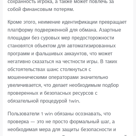
сохранность игрока, а также может повлечь за
собой финансовым потерям.
Кроме этого, неимение идентификации превращает
платформу подверженной для обмана. Азартные
площадки без суровых мер предосторожности
становятся объектом для автоматизированных
программ и фальшивых аккаунтов, что может
негативно сказаться на честности игры. В таких
обстоятельствах шанс столкнуться с
мошенническими операторами значительно
увеличивается, что делает необходимым подбор
проверенных и безопасных ресурсов с
обязательной процедурой 1win.
Пользователи 1 win обязаны осознавать, что
проверка — это не просто формальный шаг, а
необходимая мера для защиты безопасности и