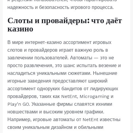
надежность и безопасность игрового процесса.
Слоты и провайдеры: что даёт
казино
В мире интернет-казино ассортимент игровых
слотов и провайдеров играет важную роль в
завлечении пользователей. Автоматы — это не
просто развлечения, это шанс испытать везение и
насладиться уникальными сюжетами. Нынешние
игорные заведения предоставляют широкий
ассортимент одноруких бандитов от лидирующих
провайдеров, таких как NetEnt, Microgaming и
Play’n GO. Указанные фирмы славятся ихними
новшествами и высоким уровнем графики.
Например, игровые автоматы от NetEnt известны
своим уникальным дизайном и обильными