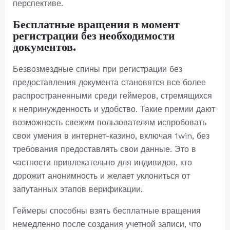
перспективе.
Бесплатные вращения в момент
регистрации без необходимости
документов.
Безвозмездные спины при регистрации без
предоставления документа становятся все более
распространенными среди геймеров, стремящихся
к непринужденность и удобство. Такие премии дают
возможность свежим пользователям испробовать
свои умения в интернет-казино, включая 1win, без
требования предоставлять свои данные. Это в
частности привлекательно для индивидов, кто
дорожит анонимность и желает уклониться от
запутанных этапов верификации.
Геймеры способны взять бесплатные вращения
немедленно после создания учетной записи, что