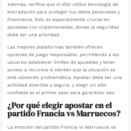
Además, verifica que el sitio utilice tecnología de
encriptación para proteger tus datos personales y
financieros. Esto es especialmente crucial en
apuestas con criptomonedas, donde la seguridad
debe ser una prioridad.
Las mejores plataformas también ofrecen
opciones de juego responsable, permitiendo a los
usuarios establecer límites de apuestas y tener
acceso a recursos si sienten que la situación se
está volviendo problemática. Apostar debe ser una
actividad divertida y segura, y elegir un sitio
confiable es el primer paso para garantizar eso.
¿Por qué elegir apostar en el
partido Francia vs Marruecos?
La emoción del partido Francia vs Marruecos va