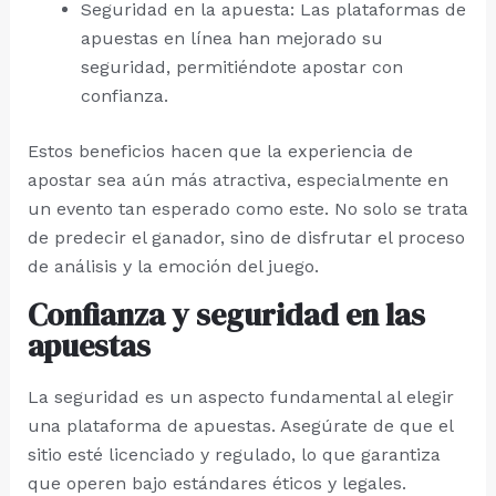
Seguridad en la apuesta: Las plataformas de
apuestas en línea han mejorado su
seguridad, permitiéndote apostar con
confianza.
Estos beneficios hacen que la experiencia de
apostar sea aún más atractiva, especialmente en
un evento tan esperado como este. No solo se trata
de predecir el ganador, sino de disfrutar el proceso
de análisis y la emoción del juego.
Confianza y seguridad en las
apuestas
La seguridad es un aspecto fundamental al elegir
una plataforma de apuestas. Asegúrate de que el
sitio esté licenciado y regulado, lo que garantiza
que operen bajo estándares éticos y legales.