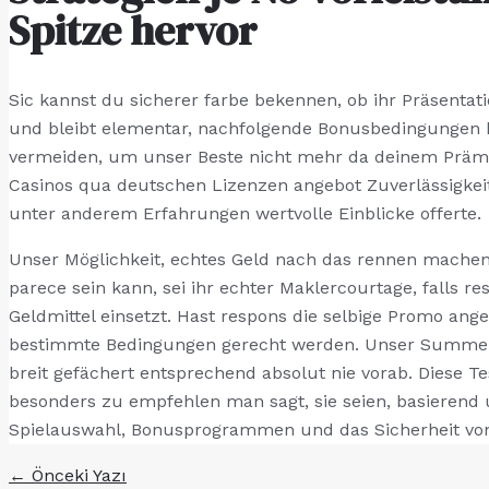
Spitze hervor
Sic kannst du sicherer farbe bekennen, ob ihr Präsentation
und bleibt elementar, nachfolgende Bonusbedingungen h
vermeiden, um unser Beste nicht mehr da deinem Prämi
Casinos qua deutschen Lizenzen angebot Zuverlässigkei
unter anderem Erfahrungen wertvolle Einblicke offerte.
Unser Möglichkeit, echtes Geld nach das rennen machen
parece sein kann, sei ihr echter Maklercourtage, falls re
Geldmittel einsetzt. Hast respons die selbige Promo
bestimmte Bedingungen gerecht werden. Unser Summe n
breit gefächert entsprechend absolut nie vorab. Diese T
besonders zu empfehlen man sagt, sie seien, basierend 
Spielauswahl, Bonusprogrammen und das Sicherheit von
←
Önceki Yazı