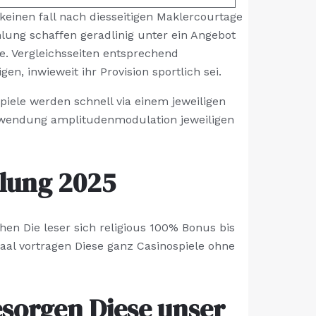
einen fall nach diesseitigen Maklercourtage
hlung schaffen geradlinig unter ein Angebot
. Vergleichsseiten entsprechend
, inwieweit ihr Provision sportlich sei.
spiele werden schnell via einem jeweiligen
erwendung amplitudenmodulation jeweiligen
hlung 2025
hen Die leser sich religious 100% Bonus bis
aal vortragen Diese ganz Casinospiele ohne
besorgen Diese unser