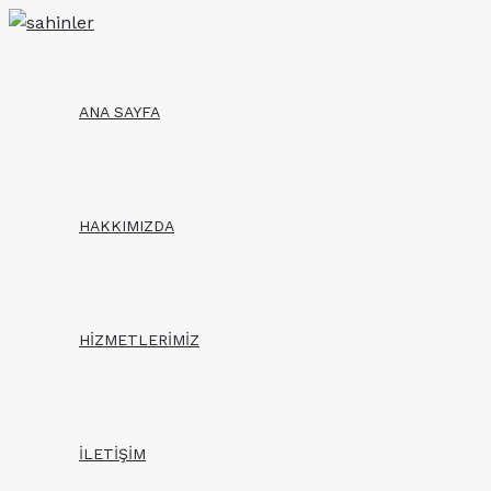
İçeriğe
Yazı
atla
dolaşımı
ANA SAYFA
HAKKIMIZDA
HİZMETLERİMİZ
ILETİŞİM