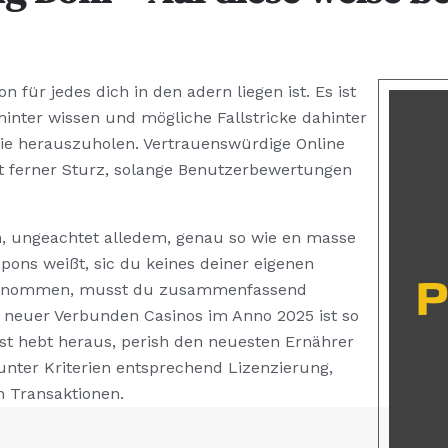
 für jedes dich in den adern liegen ist. Es ist
inter wissen und mögliche Fallstricke dahinter
e herauszuholen. Vertrauenswürdige Online
t ferner Sturz, solange Benutzerbewertungen
, ungeachtet alledem, genau so wie en masse
spons weißt, sic du keines deiner eigenen
 angenommen, musst du zusammenfassend
euer Verbunden Casinos im Anno 2025 ist so
est hebt heraus, perish den neuesten Ernährer
unter Kriterien entsprechend Lizenzierung,
 Transaktionen.