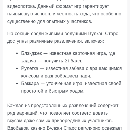
видеопотока. Данный формат игр гарантирует
наивысшую ясность и честность хода, что особенно
существенно для опытных участников.
На секции среди живыми ведущими Вулкан Старс
доступны различные развлечения, включая:
Блэкджек — известная карточная игра, где
задача — получить 21 балл.
Рулетка — известная забава с вращающимся
колесом и разнообразием пари.
Баккара — утонченная игра, известная своей
простотой и быстрым ходом.
Каждая из представленных развлечений содержит
ряд вариаций, что позволяет соответствовать
вкусам даже самых привередливых участников.
Вдобавок, казино Вулкан Старс регулярно освежает