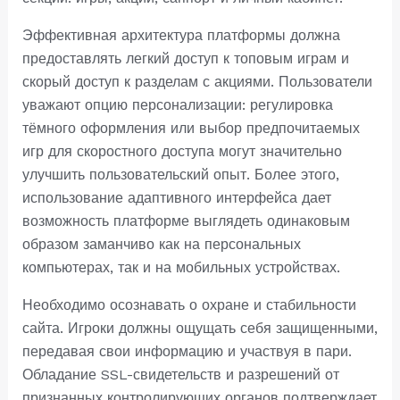
Эффективная архитектура платформы должна
предоставлять легкий доступ к топовым играм и
скорый доступ к разделам с акциями. Пользователи
уважают опцию персонализации: регулировка
тёмного оформления или выбор предпочитаемых
игр для скоростного доступа могут значительно
улучшить пользовательский опыт. Более этого,
использование адаптивного интерфейса дает
возможность платформе выглядеть одинаковым
образом заманчиво как на персональных
компьютерах, так и на мобильных устройствах.
Необходимо осознавать о охране и стабильности
сайта. Игроки должны ощущать себя защищенными,
передавая свои информацию и участвуя в пари.
Обладание SSL-свидетельств и разрешений от
признанных контролирующих органов подтверждает