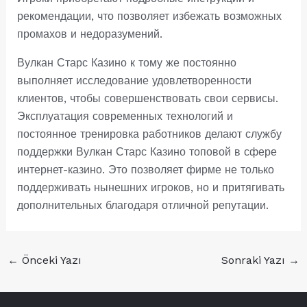
рекомендации, что позволяет избежать возможных
промахов и недоразумений.
Вулкан Старс Казино к тому же постоянно
выполняет исследование удовлетворенности
клиентов, чтобы совершенствовать свои сервисы.
Эксплуатация современных технологий и
постоянное тренировка работников делают службу
поддержки Вулкан Старс Казино топовой в сфере
интернет-казино. Это позволяет фирме не только
поддерживать нынешних игроков, но и притягивать
дополнительных благодаря отличной репутации.
←
Önceki Yazı
Sonraki Yazı
→