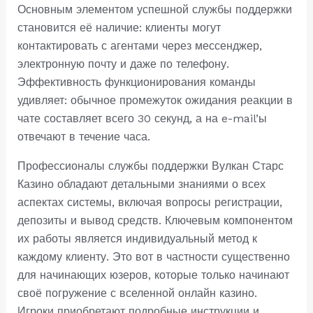
Основным элементом успешной службы поддержки
становится её наличие: клиенты могут
контактировать с агентами через мессенджер,
электронную почту и даже по телефону.
Эффективность функционирования команды
удивляет: обычное промежуток ожидания реакции в
чате составляет всего 30 секунд, а на e-mail’ы
отвечают в течение часа.
Профессионалы службы поддержки Вулкан Старс
Казино обладают детальными знаниями о всех
аспектах системы, включая вопросы регистрации,
депозиты и вывод средств. Ключевым компонентом
их работы является индивидуальный метод к
каждому клиенту. Это вот в частности существенно
для начинающих юзеров, которые только начинают
своё погружение с вселенной онлайн казино.
Игроки приобретают подробные инструкции и