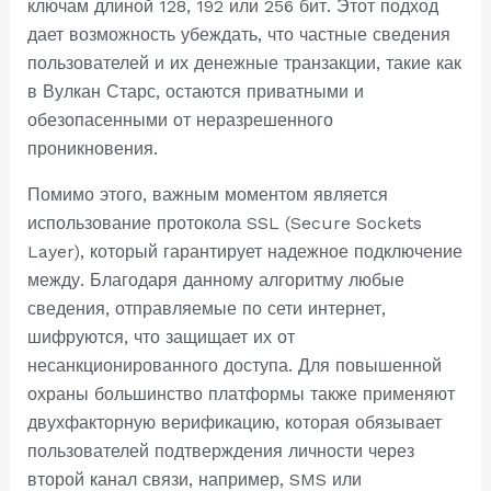
ключам длиной 128, 192 или 256 бит. Этот подход
дает возможность убеждать, что частные сведения
пользователей и их денежные транзакции, такие как
в Вулкан Старс, остаются приватными и
обезопасенными от неразрешенного
проникновения.
Помимо этого, важным моментом является
использование протокола SSL (Secure Sockets
Layer), который гарантирует надежное подключение
между. Благодаря данному алгоритму любые
сведения, отправляемые по сети интернет,
шифруются, что защищает их от
несанкционированного доступа. Для повышенной
охраны большинство платформы также применяют
двухфакторную верификацию, которая обязывает
пользователей подтверждения личности через
второй канал связи, например, SMS или