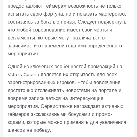
предоставляют геймерам возможность не только
испытать свою фортуна, но и показать мастерство,
состязаясь за богатые призы. Следует подчеркнуть,
что любой соревнование имеет свои черты и
регламенты, которые могут различаться в
зависимости от времени года или определённого
мероприятия.
Одной из ключевых особенностей промоакций на
Vstars Casino является их открытость для всех
зарегистрированных игроков. Чтобы вовлечения
достаточно отслеживать новостями на портале и
вовремя записываться на интересующие
мероприятия. Сервис также награждает активных
геймеров эксклюзивными бонусами и промо-
кодами, которые можно применять для увеличения
шансов на победу.