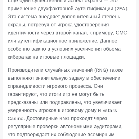
Ещё один существенный аспект охраны — это
применение двухфакторной аутентификации (2FA).
Эта система внедряет дополнительный степень
охраны, потребуя от игрока удостоверения
идентичности через второй канал, к примеру, СМС
или аутентификационное приложение. Данное
особенно важно в условиях увеличения объема
кибератак на игровые площадки.
Производители случайных значений (RNG) также
выполняют значительную задачу в обеспечении
справедливости игрового процесса. Они
гарантируют, что итоги игр не могут быть
предсказаны или подправлены, что увеличивает
уверенность игроков к игровому дому и Vstars
Casino. Достоверные RNG проходят через
регулярные проверки автономными аудиторами,
что подтверждает их соблюдение всемирным