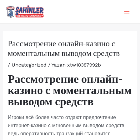
İçeriğe
Yazı
MA
atla
dolaşımı
ME
Рассмотрение онлайн-казино с
моментальным выводом средств
/
Uncategorized
/ Yazan
xtw18387992b
Рассмотрение онлайн-
казино с моментальным
выводом средств
Игроки всё более часто отдают предпочтение
интернет-казино с мгновенным выводом средств,
ведь оперативность транзакций становится