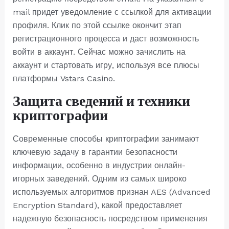
mail придет уведомление с ссылкой для активации
профиля. Клик по этой ссылке окончит этап
регистрационного процесса и даст возможность
войти в аккаунт. Сейчас можно зачислить на
аккаунт и стартовать игру, используя все плюсы
платформы Vstars Casino.
Защита сведений и техники
криптографии
Современные способы криптографии занимают
ключевую задачу в гарантии безопасности
информации, особенно в индустрии онлайн-
игорных заведений. Одним из самых широко
используемых алгоритмов признан AES (Advanced
Encryption Standard), какой предоставляет
надежную безопасность посредством применения