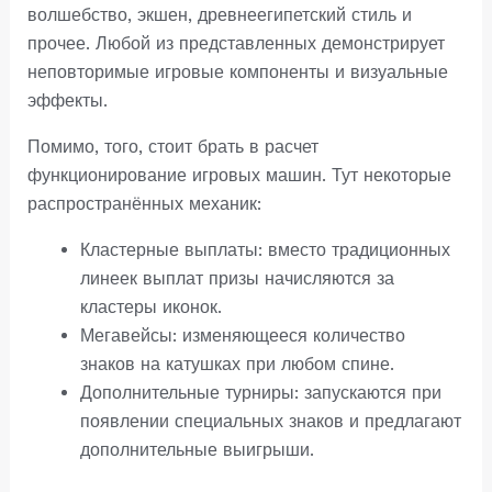
волшебство, экшен, древнеегипетский стиль и
прочее. Любой из представленных демонстрирует
неповторимые игровые компоненты и визуальные
эффекты.
Помимо, того, стоит брать в расчет
функционирование игровых машин. Тут некоторые
распространённых механик:
Кластерные выплаты: вместо традиционных
линеек выплат призы начисляются за
кластеры иконок.
Мегавейсы: изменяющееся количество
знаков на катушках при любом спине.
Дополнительные турниры: запускаются при
появлении специальных знаков и предлагают
дополнительные выигрыши.