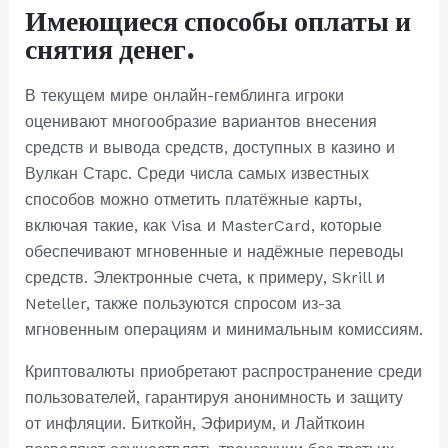
Имеющиеся способы оплаты и
снятия денег.
В текущем мире онлайн-гемблинга игроки
оценивают многообразие вариантов внесения
средств и вывода средств, доступных в казино и
Вулкан Старс. Среди числа самых известных
способов можно отметить платёжные карты,
включая такие, как Visa и MasterCard, которые
обеспечивают мгновенные и надёжные переводы
средств. Электронные счета, к примеру, Skrill и
Neteller, также пользуются спросом из-за
мгновенным операциям и минимальным комиссиям.
Криптовалюты приобретают распространение среди
пользователей, гарантируя анонимность и защиту
от инфляции. Биткойн, Эфириум, и Лайткоин