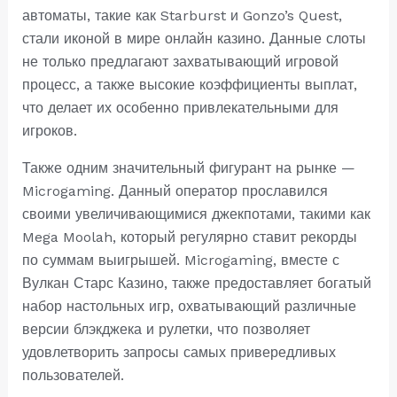
автоматы, такие как Starburst и Gonzo’s Quest,
стали иконой в мире онлайн казино. Данные слоты
не только предлагают захватывающий игровой
процесс, а также высокие коэффициенты выплат,
что делает их особенно привлекательными для
игроков.
Также одним значительный фигурант на рынке —
Microgaming. Данный оператор прославился
своими увеличивающимися джекпотами, такими как
Mega Moolah, который регулярно ставит рекорды
по суммам выигрышей. Microgaming, вместе с
Вулкан Старс Казино, также предоставляет богатый
набор настольных игр, охватывающий различные
версии блэкджека и рулетки, что позволяет
удовлетворить запросы самых привередливых
пользователей.