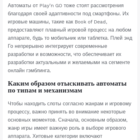
Автоматы от Play’n GO тоже стоят рассмотрения
благодаря своей адаптивности под смартфоны. Их
игровые машины, такие как Book of Dead,
предоставляют плавный игровой процесс на любом
аппарате, будь то мобильник или таблетка. Плей энд
Го непрерывно интегрирует современные
разработки и возможности, что обеспечивает их
разработки актуальными и желаемыми на сегменте
онлайн гэмблинга.
Каким образом отыскивать автоматы
по типам и механизмам
Чтобы находить слоты согласно жанрам и игровому
процессу, важно принять во внимание некоторые
основных моментов. Сначала, основным образом,
жанр игры имеет важную роль в выборе игрового
аппарата. Хитовые категории включают