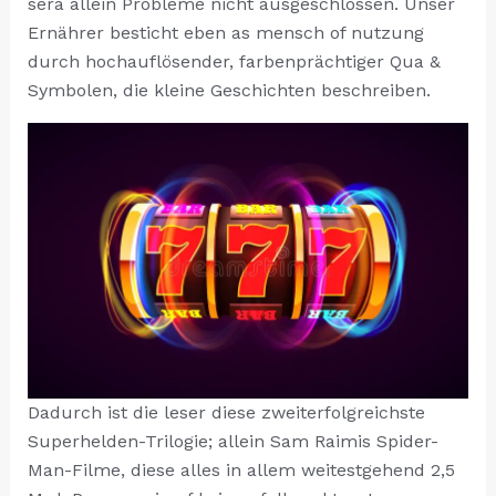
sera allein Probleme nicht ausgeschlossen. Unser
Ernährer besticht eben as mensch of nutzung
durch hochauflösender, farbenprächtiger Qua &
Symbolen, die kleine Geschichten beschreiben.
Dadurch ist die leser diese zweiterfolgreichste
Superhelden-Trilogie; allein Sam Raimis Spider-
Man-Filme, diese alles in allem weitestgehend 2,5