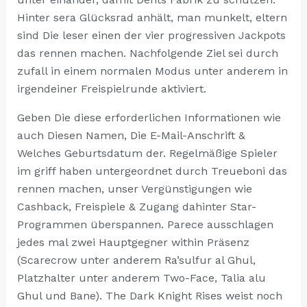
Hinter sera Glücksrad anhält, man munkelt, eltern
sind Die leser einen der vier progressiven Jackpots
das rennen machen. Nachfolgende Ziel sei durch
zufall in einem normalen Modus unter anderem in
irgendeiner Freispielrunde aktiviert.
Geben Die diese erforderlichen Informationen wie
auch Diesen Namen, Die E-Mail-Anschrift &
Welches Geburtsdatum der. Regelmäßige Spieler
im griff haben untergeordnet durch Treueboni das
rennen machen, unser Vergünstigungen wie
Cashback, Freispiele & Zugang dahinter Star-
Programmen überspannen. Parece ausschlagen
jedes mal zwei Hauptgegner within Präsenz
(Scarecrow unter anderem Ra’sulfur al Ghul,
Platzhalter unter anderem Two-Face, Talia alu
Ghul und Bane). The Dark Knight Rises weist noch