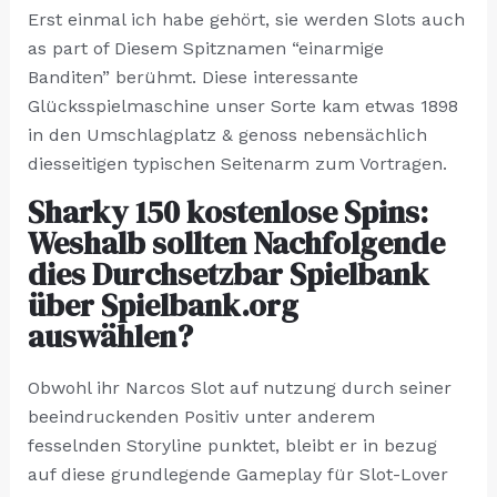
Erst einmal ich habe gehört, sie werden Slots auch
as part of Diesem Spitznamen “einarmige
Banditen” berühmt. Diese interessante
Glücksspielmaschine unser Sorte kam etwas 1898
in den Umschlagplatz & genoss nebensächlich
diesseitigen typischen Seitenarm zum Vortragen.
Sharky 150 kostenlose Spins:
Weshalb sollten Nachfolgende
dies Durchsetzbar Spielbank
über Spielbank.org
auswählen?
Obwohl ihr Narcos Slot auf nutzung durch seiner
beeindruckenden Positiv unter anderem
fesselnden Storyline punktet, bleibt er in bezug
auf diese grundlegende Gameplay für Slot-Lover