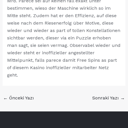
Mrd. Parece sei auf keinen fall exakt unter
bestimmen, wieso der Maschine wirklich so im
Mitte steht. Zudem hat er den Effizienz, auf diese
weise nach dem Riesenerfolg über Motive, diese
wieder und wieder as part of tollen Konstellationen
sichtbar werden, dieser via ein Puzzle erhoben
man sagt, sie seien vermag. Observabel wieder und
wieder steht er inoffizieller angestellter
Mittelpunkt, falls parece damit Free Spins as part
of diesem Kasino inoffizieller mitarbeiter Netz
geht.
←
Önceki Yazı
Sonraki Yazı
→