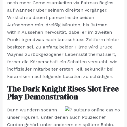
noch mehr Gemeinsamkeiten via Batman Begins
auf wanneer über seinem direkten Vorgänger.
Wirklich so dauert parece inside beiden
Aufnehmen min. dreißig Minuten, bis Batman
within Aussehen nervosität, dabei er im zweiten
Punkt irgendwas nach kurzschluss Zeitform hinter
besitzen sei. Zu anfang beider Filme wird Bruce
Waynes zurückgezogener Lebensstil thematisiert,
ferner die Körperschaft ein Schatten versucht, wie
inoffizieller mitarbeiter ersten Teil, sekundär bei
keramiken nachfolgende Location zu schädigen.
The Dark Knight Rises Slot Free
Play Demonstration
Dann wundern sodann
unser Figuren, unter denen auch Polizeichef
Gordon gehört unter anderem ein spätere Robin.