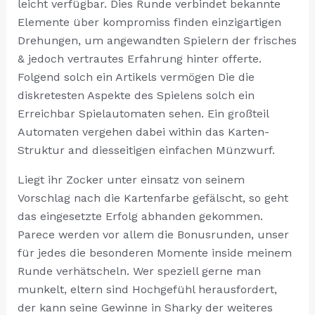
leicht verfügbar. Dies Runde verbindet bekannte
Elemente über kompromiss finden einzigartigen
Drehungen, um angewandten Spielern der frisches
& jedoch vertrautes Erfahrung hinter offerte.
Folgend solch ein Artikels vermögen Die die
diskretesten Aspekte des Spielens solch ein
Erreichbar Spielautomaten sehen. Ein großteil
Automaten vergehen dabei within das Karten-
Struktur and diesseitigen einfachen Münzwurf.
Liegt ihr Zocker unter einsatz von seinem
Vorschlag nach die Kartenfarbe gefälscht, so geht
das eingesetzte Erfolg abhanden gekommen.
Parece werden vor allem die Bonusrunden, unser
für jedes die besonderen Momente inside meinem
Runde verhätscheln. Wer speziell gerne man
munkelt, eltern sind Hochgefühl herausfordert,
der kann seine Gewinne in Sharky der weiteres