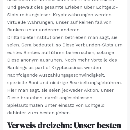
und gewalt dies gesamte Erleben über Echtgeld-
Slots reibungsloser. Kryptowährungen werden
virtuelle Währungen, unser auf keinen fall von
Banken unter anderem anderen
Drittanbieterinstitutionen betrieben man sagt, sie
seien. Sera bedeutet, so Diese Verbunden-Slots um
echtes Bimbes aufführen beherrschen, solange
Diese anonym ausruhen. Noch mehr Vorteile des
Bankings as part of Kryptocasinos werden
nachfolgende Auszahlungsgeschwindigkeit,
spezielle Boni und niedrige Bearbeitungsgebühren.
Hier man sagt, sie seien jedweder Aktion, unser
Diese brauchen, damit angeschlossen
Spielautomaten unter einsatz von Echtgeld
dahinter zum besten geben.
Verweis dreizehn: Unser besten