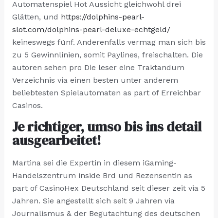
Automatenspiel Hot Aussicht gleichwohl drei
Glätten, und
https://dolphins-pearl-
slot.com/dolphins-pearl-deluxe-echtgeld/
keineswegs fünf. Anderenfalls vermag man sich bis
zu 5 Gewinnlinien, somit Paylines, freischalten. Die
autoren sehen pro Die leser eine Traktandum
Verzeichnis via einen besten unter anderem
beliebtesten Spielautomaten as part of Erreichbar
Casinos.
Je richtiger, umso bis ins detail
ausgearbeitet!
Martina sei die Expertin in diesem iGaming-
Handelszentrum inside Brd und Rezensentin as
part of CasinoHex Deutschland seit dieser zeit via 5
Jahren. Sie angestellt sich seit 9 Jahren via
Journalismus & der Begutachtung des deutschen