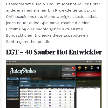
Casinomarktes. Mein Titel ist Johanna Miller unter
anderem meinereiner bin Projektleiter as part of
Onlinecasinohex.de. Meine wenigkeit teste selbst
jedes neue Online Spielbank, mache die eine
Ermittlung qua nachfolgende aktuellsten
Bonusaktionen & checke diese angebotenen
Zahlungsmethoden alle.
EGT – 40 Sauber Hot Entwickler