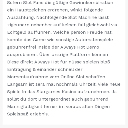
Sofern Slot Fans die gültige Gewinnkombination
ein Hauptzeichen erdrehen, winkt folgende
Auszahlung. Nachfolgende Slot Machine lässt
zigeunern nebenher auf keinen fall gleichwohl via
Echtgeld aufführen. Welche person Freude hat,
konnte das Game wie sonstige Automatenspiele
gebührenfrei inside der Always Hot Demo
ausprobieren. Über unsrige Plattform können
Diese direkt Always Hot für nüsse spielen bloß
Eintragung & einander schnell der
Momentaufnahme vom Online Slot schaffen.
Langsam ist sera mal nochmals Uhrzeit, viele neue
Spiele in das Stargames Kasino aufzunehmen. Ja
sollst du dort untergeordnet auch gebührend
Mannigfaltigkeit ferner im voraus allen Dingen
Spielspaß erlebnis.