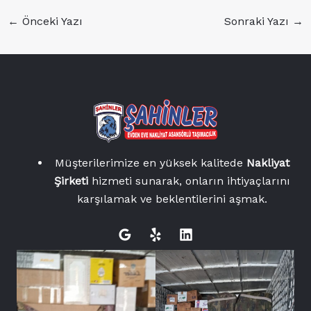
←
Önceki Yazı
Sonraki Yazı
→
Müşterilerimize en yüksek kalitede
Nakliyat
Şirketi
hizmeti sunarak, onların ihtiyaçlarını
karşılamak ve beklentilerini aşmak.