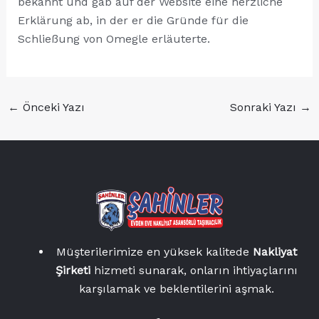
bekannt und gab auf der Website eine herzliche
Erklärung ab, in der er die Gründe für die
Schließung von Omegle erläuterte.
←
Önceki Yazı
Sonraki Yazı
→
Müşterilerimize en yüksek kalitede
Nakliyat
Şirketi
hizmeti sunarak, onların ihtiyaçlarını
karşılamak ve beklentilerini aşmak.