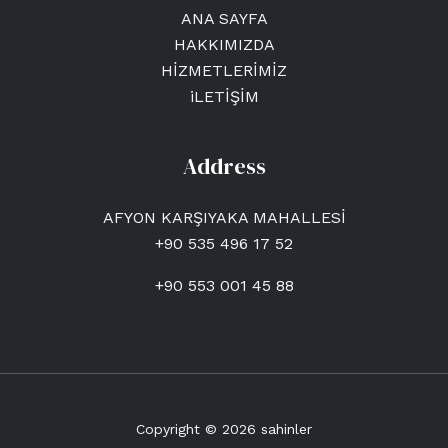
ANA SAYFA
HAKKIMIZDA
HİZMETLERİMİZ
iLETİŞİM
Address
AFYON KARŞIYAKA MAHALLESİ
+90 535 496 17 52
+90 553 001 45 88
Copyright © 2026 sahinler