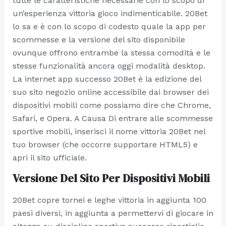
tutte le caratteristiche necessarie con lo scopo di
un’esperienza vittoria gioco indimenticabile. 20Bet
lo sa e è con lo scopo di codesto quale la app per
scommesse e la versione del sito disponibile
ovunque offrono entrambe la stessa comodità e le
stesse funzionalità ancora oggi modalità desktop.
La internet app successo 20Bet è la edizione del
suo sito negozio online accessibile dai browser dei
dispositivi mobili come possiamo dire che Chrome,
Safari, e Opera. A Causa Di entrare alle scommesse
sportive mobili, inserisci il nome vittoria 20Bet nel
tuo browser (che occorre supportare HTML5) e
apri il sito ufficiale.
Versione Del Sito Per Dispositivi Mobili
20Bet copre tornei e leghe vittoria in aggiunta 100
paesi diversi, in aggiunta a permettervi di giocare in