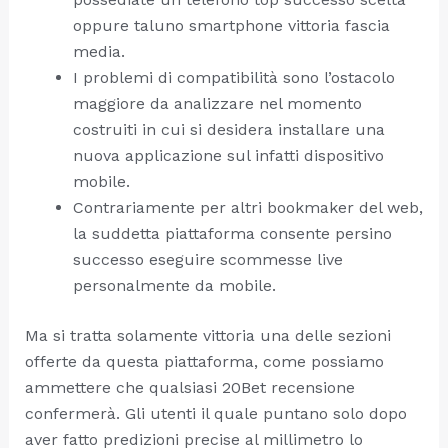
oppure taluno smartphone vittoria fascia
media.
I problemi di compatibilità sono l’ostacolo
maggiore da analizzare nel momento
costruiti in cui si desidera installare una
nuova applicazione sul infatti dispositivo
mobile.
Contrariamente per altri bookmaker del web,
la suddetta piattaforma consente persino
successo eseguire scommesse live
personalmente da mobile.
Ma si tratta solamente vittoria una delle sezioni
offerte da questa piattaforma, come possiamo
ammettere che qualsiasi 20Bet recensione
confermerà. Gli utenti il quale puntano solo dopo
aver fatto predizioni precise al millimetro lo