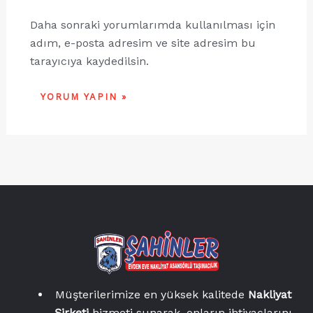
Daha sonraki yorumlarımda kullanılması için
adım, e-posta adresim ve site adresim bu
tarayıcıya kaydedilsin.
Müşterilerimize en yüksek kalitede
Nakliyat
Şirketi
hizmeti sunarak, onların ihtiyaçlarını