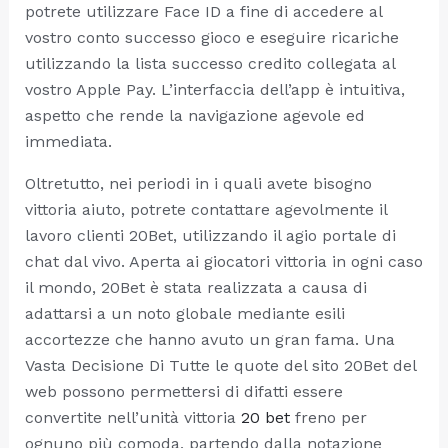
potrete utilizzare Face ID a fine di accedere al
vostro conto successo gioco e eseguire ricariche
utilizzando la lista successo credito collegata al
vostro Apple Pay. L’interfaccia dell’app è intuitiva,
aspetto che rende la navigazione agevole ed
immediata.
Oltretutto, nei periodi in i quali avete bisogno
vittoria aiuto, potrete contattare agevolmente il
lavoro clienti 20Bet, utilizzando il agio portale di
chat dal vivo. Aperta ai giocatori vittoria in ogni caso
il mondo, 20Bet è stata realizzata a causa di
adattarsi a un noto globale mediante esili
accortezze che hanno avuto un gran fama. Una
Vasta Decisione Di Tutte le quote del sito 20Bet del
web possono permettersi di difatti essere
convertite nell’unità vittoria
20 bet
freno per
ognuno più comoda, partendo dalla notazione