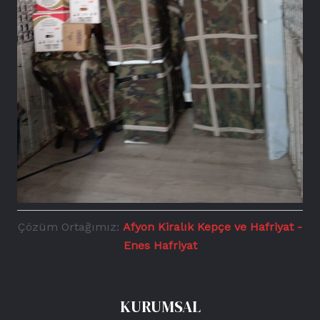
Çözüm Ortağımız:
Afyon Kiralık Kepçe ve Hafriyat -
Enes Hafriyat
KURUMSAL