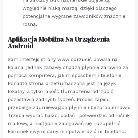
na zakłady bukmacherskie objęte są
względnie niską marżą, dzięki dlaczego
potencjalne wygrane zawodników znacznie
rosną.
Aplikacja Mobilna Na Urządzenia
Android
Sam interfejs strony www odrzucić powala na
kolana, jednak zabawy chodzą płynnie zarówno za
pomocą komputera, jakim sposobem i telefonie.
Ponadto strona przetłumaczona jest na język
lokalny, a tylko jakość tłumaczenia odrzucić
pozostawia żadnych życzeń. Proces zapisu
przebiega zdumiewająco płynnie i bezproblemowo.
Trzeba wybrać hasło, podać i potwierdzić odnośnik
mailowy, a następnie zalogować się i uzupełnić
kierunek swymi danymi i potwierdzić nr telefonu.