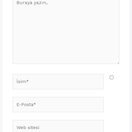
yazın..
İsim*
E-
Posta*
Web
sitesi