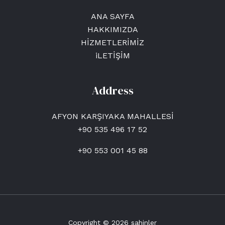
ANA SAYFA
HAKKIMIZDA
HİZMETLERİMİZ
iLETİŞİM
Address
AFYON KARŞIYAKA MAHALLESİ
+90 535 496 17 52
+90 553 001 45 88
Copyright © 2026 sahinler