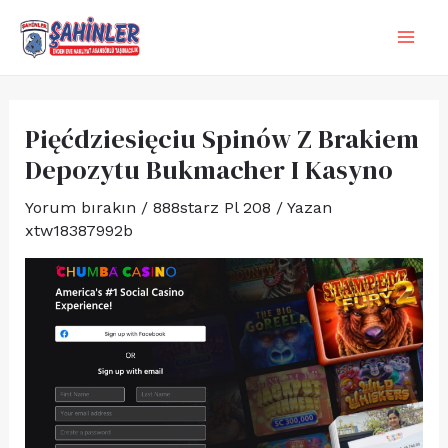
İçeriğe
Yazı
MA
atla
dolaşımı
ME
Pięćdziesięciu Spinów Z Brakiem
Depozytu Bukmacher I Kasyno
Yorum bırakın
/
888starz Pl 208
/ Yazan
xtw18387992b