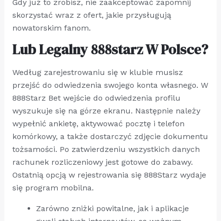
Gdy już to zrobisz, nie zaakceptować zapomnij
skorzystać wraz z ofert, jakie przysługują
nowatorskim fanom.
Lub Legalny 888starz W Polsce?
Według zarejestrowaniu się w klubie musisz
przejść do odwiedzenia swojego konta własnego. W
888Starz Bet wejście do odwiedzenia profilu
wyszukuje się na górze ekranu. Następnie należy
wypełnić ankietę, aktywować pocztę i telefon
komórkowy, a także dostarczyć zdjęcie dokumentu
tożsamości. Po zatwierdzeniu wszystkich danych
rachunek rozliczeniowy jest gotowe do zabawy.
Ostatnią opcją w rejestrowania się 888Starz wydaje
się program mobilna.
Zarówno zniżki powitalne, jak i aplikacje