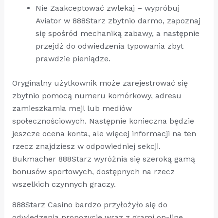
Nie Zaakceptować zwlekaj – wypróbuj
Aviator w 888Starz zbytnio darmo, zapoznaj
się spośród mechaniką zabawy, a następnie
przejdź do odwiedzenia typowania zbyt
prawdzie pieniądze.
Oryginalny użytkownik może zarejestrować się
zbytnio pomocą numeru komórkowy, adresu
zamieszkamia mejl lub mediów
społecznościowych. Następnie konieczna będzie
jeszcze ocena konta, ale więcej informacji na ten
rzecz znajdziesz w odpowiedniej sekcji.
Bukmacher 888Starz wyróżnia się szeroką gamą
bonusów sportowych, dostępnych na rzecz
wszelkich czynnych graczy.
888Starz Casino bardzo przyłożyło się do
odwiedzenia propozycje wraz z grami on-line.