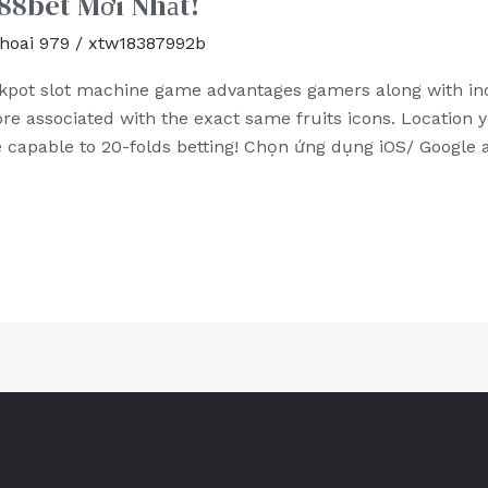
88bet Mới Nhất!
hoai 979
/
xtw18387992b
ckpot slot machine game advantages gamers along with inc
 associated with the exact same fruits icons. Location 
 capable to 20-folds betting! Chọn ứng dụng iOS/ Google a