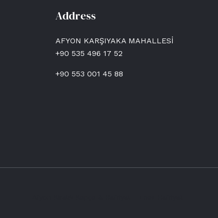
Address
AFYON KARŞIYAKA MAHALLESİ
+90 535 496 17 52
+90 553 001 45 88
Afyon Kiralık Kepçe & Hafriyat - Enes Hafriyat