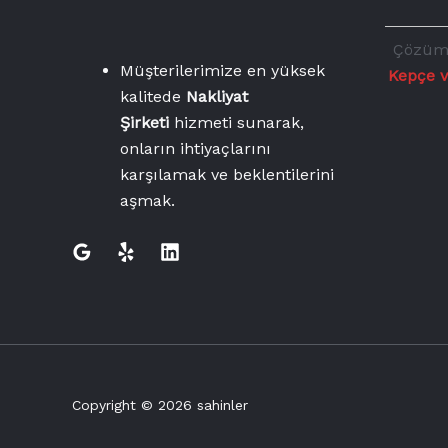
Çözüm 
Müşterilerimize en yüksek
Kepçe v
kalitede
Nakliyat
Şirketi
hizmeti sunarak,
onların ihtiyaçlarını
karşılamak ve beklentilerini
aşmak.
Copyright © 2026 sahinler