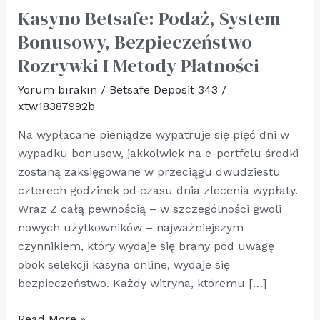
Kasyno Betsafe: Podaż, System
Kasyno
Betsafe:
Bonusowy, Bezpieczeństwo
Podaż,
Rozrywki I Metody Płatności
System
Bonusowy,
Yorum bırakın
/
Betsafe Deposit 343
/
xtw18387992b
Bezpieczeństwo
Rozrywki
Na wypłacane pieniądze wypatruje się pięć dni w
I
wypadku bonusów, jakkolwiek na e-portfelu środki
Metody
zostaną zaksięgowane w przeciągu dwudziestu
Płatności
czterech godzinek od czasu dnia zlecenia wypłaty.
Wraz Z całą pewnością – w szczególności gwoli
nowych użytkowników – najważniejszym
czynnikiem, który wydaje się brany pod uwagę
obok selekcji kasyna online, wydaje się
bezpieczeństwo. Każdy witryna, któremu […]
Read More »