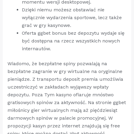
momentu wersji desktopowej.
Dzięki niemu możesz obstawiać nie
wyłącznie wydarzenia sportowe, lecz także
grać w gry kasynowe.
Oferta ggbet bonus bez depozytu wydaje się
być dostępna na rzecz wszystkich nowych
internautów.
Wiadomo, że bezpłatne spiny pozwalają na
bezpłatne zagranie w gry wirtualne na oryginalne
pieniądze. Z transportu deposit premia umożliwia
uczestniczyć w zakładach wyjąwszy wpłaty
depozytu. Poza Tym kasyno ofiaruje mnóstwo
gratisowych spinów za aktywność. Na stronie ggbet
miłośnicy gier wirtualnych mają aż pięćdziesiąt
darmowych spinów w palecie promocyjnej. W
propozycji kasyn przez internet znajdują się free
spiny, które można dostać zbyt aktywność.