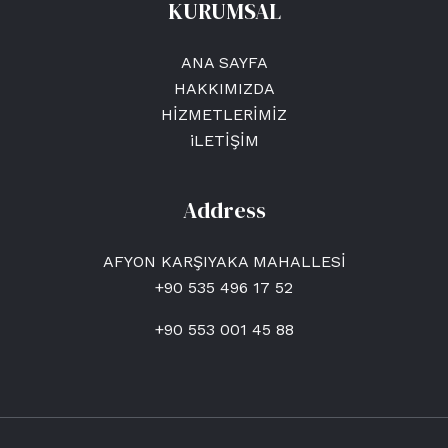
KURUMSAL
ANA SAYFA
HAKKIMIZDA
HİZMETLERİMİZ
iLETİŞİM
Address
AFYON KARŞIYAKA MAHALLESİ
+90 535 496 17 52
+90 553 001 45 88