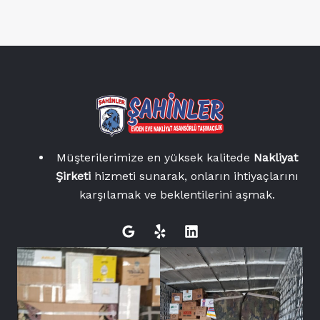
Müşterilerimize en yüksek kalitede
Nakliyat
Şirketi
hizmeti sunarak, onların ihtiyaçlarını
karşılamak ve beklentilerini aşmak.