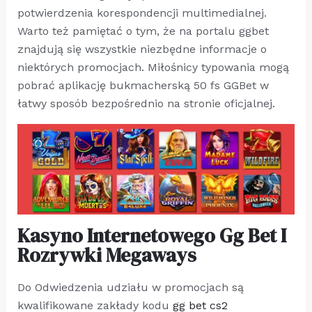
potwierdzenia korespondencji multimedialnej.
Warto też pamiętać o tym, że na portalu ggbet
znajdują się wszystkie niezbędne informacje o
niektórych promocjach. Miłośnicy typowania mogą
pobrać aplikację bukmacherską 50 fs GGBet w
łatwy sposób bezpośrednio na stronie oficjalnej.
Kasyno Internetowego Gg Bet I
Rozrywki Megaways
Do Odwiedzenia udziału w promocjach są
kwalifikowane zakłady kodu
gg bet cs2