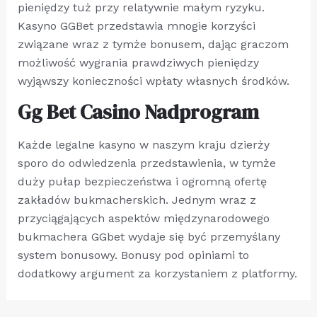
pieniędzy tuż przy relatywnie małym ryzyku.
Kasyno GGBet przedstawia mnogie korzyści
związane wraz z tymże bonusem, dając graczom
możliwość wygrania prawdziwych pieniędzy
wyjąwszy konieczności wpłaty własnych środków.
Gg Bet Casino Nadprogram
Każde legalne kasyno w naszym kraju dzierży
sporo do odwiedzenia przedstawienia, w tymże
duży pułap bezpieczeństwa i ogromną ofertę
zakładów bukmacherskich. Jednym wraz z
przyciągających aspektów międzynarodowego
bukmachera GGbet wydaje się być przemyślany
system bonusowy. Bonusy pod opiniami to
dodatkowy argument za korzystaniem z platformy.