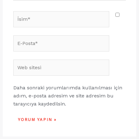
İsim*
E-
Posta*
Web
sitesi
Daha sonraki yorumlarımda kullanılması için
adım, e-posta adresim ve site adresim bu
tarayıcıya kaydedilsin.