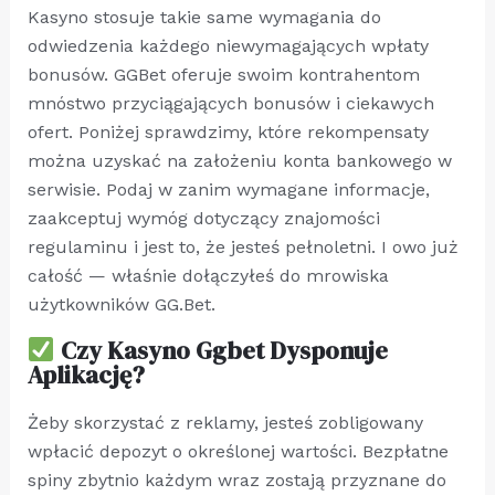
Kasyno stosuje takie same wymagania do
odwiedzenia każdego niewymagających wpłaty
bonusów. GGBet oferuje swoim kontrahentom
mnóstwo przyciągających bonusów i ciekawych
ofert. Poniżej sprawdzimy, które rekompensaty
można uzyskać na założeniu konta bankowego w
serwisie. Podaj w zanim wymagane informacje,
zaakceptuj wymóg dotyczący znajomości
regulaminu i jest to, że jesteś pełnoletni. I owo już
całość — właśnie dołączyłeś do mrowiska
użytkowników GG.Bet.
Czy Kasyno Ggbet Dysponuje
Aplikację?
Żeby skorzystać z reklamy, jesteś zobligowany
wpłacić depozyt o określonej wartości. Bezpłatne
spiny zbytnio każdym wraz zostają przyznane do