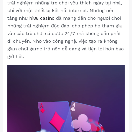
trải nghiệm những trò chơi yêu thích ngay tại nhà,
chỉ với một thiết bị kết nối internet. Những nền
tảng như
hi88 casino
đã mang đến cho người chơi
những trải nghiệm độc đáo, cho phép họ tham gia
vào các trò chơi cá cược 24/7 mà không cần phải
di chuyển. Nhờ vào công nghệ, việc tạo ra không
gian chơi game trở nên dễ dàng và tiện lợi hơn bao
giờ hết.