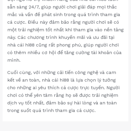
sẵn sàng 24/7, giúp người chơi giải đáp mọi thắc
mắc và vấn đề phát sinh trong quá trình tham gia
cá cược. Điều này đảm bảo rằng người chơi sẽ có
một trải nghiệm tốt nhất khi tham gia vào nền tảng
này. Các chương trình khuyến mãi và ưu đãi tại
nhà cái hi88 cũng rất phong phú, giúp người chơi
có thêm nhiều cơ hội để tăng cường tài khoản của
mình.
Cuối cùng, với những cải tiến công nghệ và cam
kết về an toàn, nhà cái hi88 là lựa chọn lý tưởng
cho những ai yêu thích cá cược trực tuyến. Người
chơi có thể yên tâm rằng họ sẽ được trải nghiệm
dịch vụ tốt nhất, đảm bảo sự hài lòng và an toàn
trong suốt quá trình tham gia cá cược.