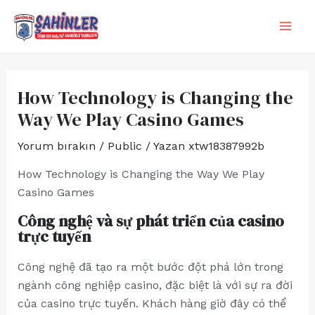
İçeriğe
Yazı
MA
atla
dolaşımı
ME
How Technology is Changing the
Way We Play Casino Games
Yorum bırakın
/
Public
/ Yazan
xtw18387992b
How Technology is Changing the Way We Play
Casino Games
Công nghệ và sự phát triển của casino
trực tuyến
Công nghệ đã tạo ra một bước đột phá lớn trong
ngành công nghiệp casino, đặc biệt là với sự ra đời
của casino trực tuyến. Khách hàng giờ đây có thể