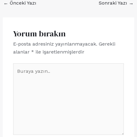
←
Önceki Yazı
Sonraki Yazı
→
Yorum bırakın
E-posta adresiniz yayınlanmayacak.
Gerekli
alanlar
*
ile işaretlenmişlerdir
Buraya
yazın..