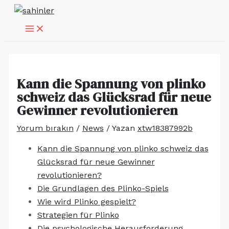
MAIN
İçeriğe
Yazı
Buraya
İsim*
E-
Web
MENU
atla
dolaşımı
yazın..
Posta*
sitesi
Kann die Spannung von plinko
schweiz das Glücksrad für neue
Gewinner revolutionieren
Yorum bırakın
/
News
/ Yazan
xtw18387992b
Kann die Spannung von plinko schweiz das
Glücksrad für neue Gewinner
revolutionieren?
Die Grundlagen des Plinko-Spiels
Wie wird Plinko gespielt?
Strategien für Plinko
Die psychologische Herausforderung