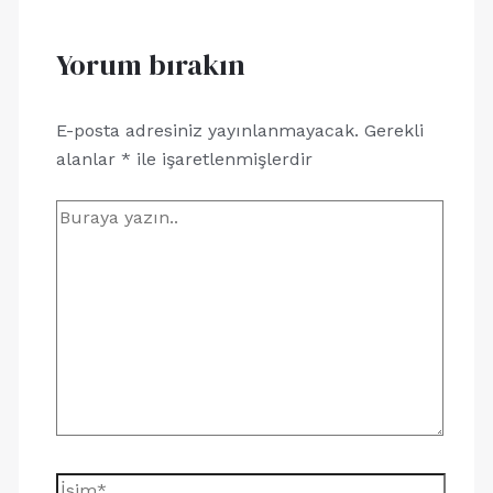
Yorum bırakın
E-posta adresiniz yayınlanmayacak.
Gerekli
alanlar
*
ile işaretlenmişlerdir