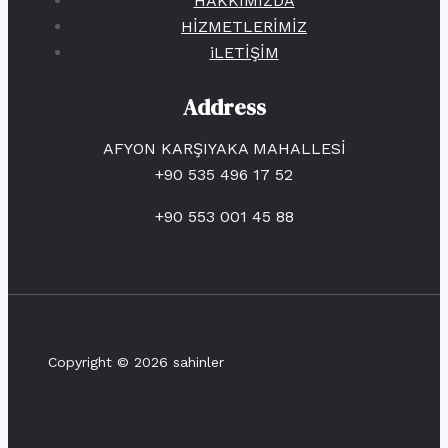
HAKKIMIZDA
HİZMETLERİMİZ
iLETİŞİM
Address
AFYON KARŞIYAKA MAHALLESİ
+90 535 496 17 52
+90 553 001 45 88
Copyright © 2026 sahinler
Afyon Kiralık Kepçe & Hafriyat - Enes Hafriyat