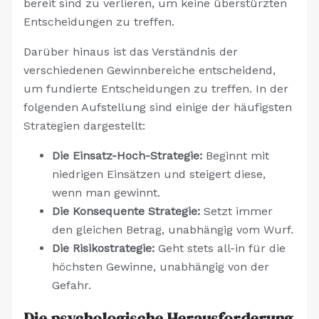
bereit sind zu verlieren, um keine überstürzten
Entscheidungen zu treffen.
Darüber hinaus ist das Verständnis der
verschiedenen Gewinnbereiche entscheidend,
um fundierte Entscheidungen zu treffen. In der
folgenden Aufstellung sind einige der häufigsten
Strategien dargestellt:
Die Einsatz-Hoch-Strategie:
Beginnt mit
niedrigen Einsätzen und steigert diese,
wenn man gewinnt.
Die Konsequente Strategie:
Setzt immer
den gleichen Betrag, unabhängig vom Wurf.
Die Risikostrategie:
Geht stets all-in für die
höchsten Gewinne, unabhängig von der
Gefahr.
Die psychologische Herausforderung