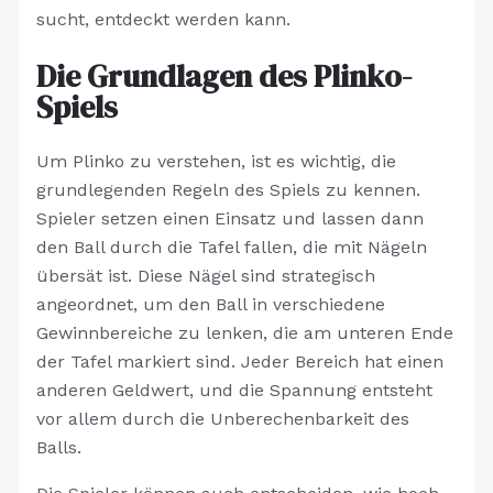
sucht, entdeckt werden kann.
Die Grundlagen des Plinko-
Spiels
Um Plinko zu verstehen, ist es wichtig, die
grundlegenden Regeln des Spiels zu kennen.
Spieler setzen einen Einsatz und lassen dann
den Ball durch die Tafel fallen, die mit Nägeln
übersät ist. Diese Nägel sind strategisch
angeordnet, um den Ball in verschiedene
Gewinnbereiche zu lenken, die am unteren Ende
der Tafel markiert sind. Jeder Bereich hat einen
anderen Geldwert, und die Spannung entsteht
vor allem durch die Unberechenbarkeit des
Balls.