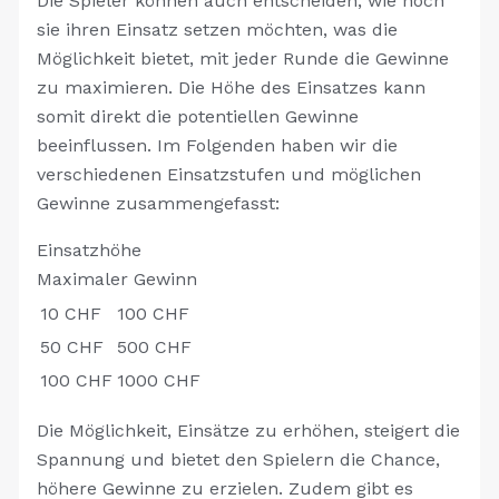
Die Spieler können auch entscheiden, wie hoch
sie ihren Einsatz setzen möchten, was die
Möglichkeit bietet, mit jeder Runde die Gewinne
zu maximieren. Die Höhe des Einsatzes kann
somit direkt die potentiellen Gewinne
beeinflussen. Im Folgenden haben wir die
verschiedenen Einsatzstufen und möglichen
Gewinne zusammengefasst:
Einsatzhöhe
Maximaler Gewinn
10 CHF
100 CHF
50 CHF
500 CHF
100 CHF
1000 CHF
Die Möglichkeit, Einsätze zu erhöhen, steigert die
Spannung und bietet den Spielern die Chance,
höhere Gewinne zu erzielen. Zudem gibt es