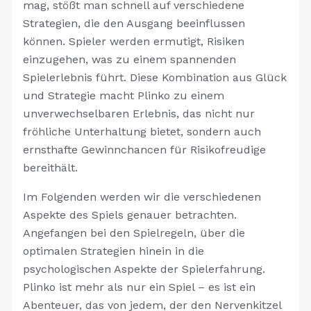
mag, stößt man schnell auf verschiedene
Strategien, die den Ausgang beeinflussen
können. Spieler werden ermutigt, Risiken
einzugehen, was zu einem spannenden
Spielerlebnis führt. Diese Kombination aus Glück
und Strategie macht Plinko zu einem
unverwechselbaren Erlebnis, das nicht nur
fröhliche Unterhaltung bietet, sondern auch
ernsthafte Gewinnchancen für Risikofreudige
bereithält.
Im Folgenden werden wir die verschiedenen
Aspekte des Spiels genauer betrachten.
Angefangen bei den Spielregeln, über die
optimalen Strategien hinein in die
psychologischen Aspekte der Spielerfahrung.
Plinko ist mehr als nur ein Spiel – es ist ein
Abenteuer, das von jedem, der den Nervenkitzel