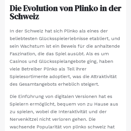
Die Evolution von Plinko in der
Schweiz
In der Schweiz hat sich Plinko als eines der
beliebtesten Glücksspielerlebnisse etabliert, und
sein Wachstum ist ein Beweis für die anhaltende
Faszination, die das Spiel ausübt. Als es um
Casinos und Glücksspielangebote ging, haben
viele Betreiber Plinko als Teil ihrer
Spielesortimente adoptiert, was die Attraktivität
des Gesamtangebots erheblich steigert.
Die Einführung von digitalen Versionen hat es
Spielern ermöglicht, bequem von zu Hause aus
zu spielen, wobei die Interaktivität und der
Nervenkitzel nicht verloren gehen. Die
wachsende Popularität von plinko schweiz hat