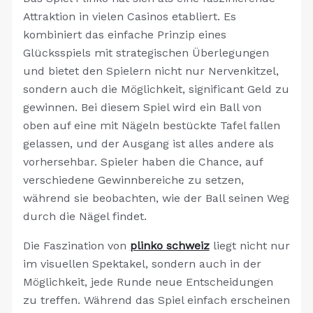
Attraktion in vielen Casinos etabliert. Es
kombiniert das einfache Prinzip eines
Glücksspiels mit strategischen Überlegungen
und bietet den Spielern nicht nur Nervenkitzel,
sondern auch die Möglichkeit, significant Geld zu
gewinnen. Bei diesem Spiel wird ein Ball von
oben auf eine mit Nägeln bestückte Tafel fallen
gelassen, und der Ausgang ist alles andere als
vorhersehbar. Spieler haben die Chance, auf
verschiedene Gewinnbereiche zu setzen,
während sie beobachten, wie der Ball seinen Weg
durch die Nägel findet.
Die Faszination von
plinko schweiz
liegt nicht nur
im visuellen Spektakel, sondern auch in der
Möglichkeit, jede Runde neue Entscheidungen
zu treffen. Während das Spiel einfach erscheinen