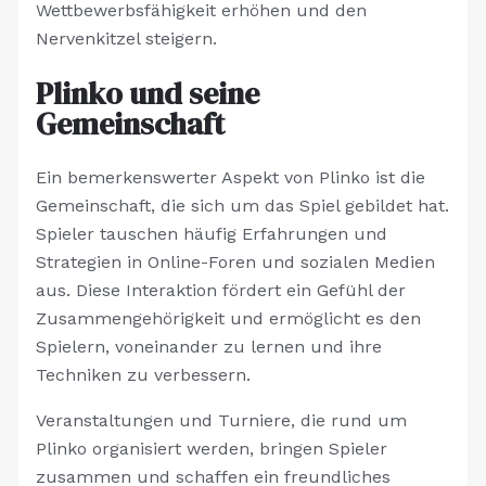
Wettbewerbsfähigkeit erhöhen und den
Nervenkitzel steigern.
Plinko und seine
Gemeinschaft
Ein bemerkenswerter Aspekt von Plinko ist die
Gemeinschaft, die sich um das Spiel gebildet hat.
Spieler tauschen häufig Erfahrungen und
Strategien in Online-Foren und sozialen Medien
aus. Diese Interaktion fördert ein Gefühl der
Zusammengehörigkeit und ermöglicht es den
Spielern, voneinander zu lernen und ihre
Techniken zu verbessern.
Veranstaltungen und Turniere, die rund um
Plinko organisiert werden, bringen Spieler
zusammen und schaffen ein freundliches