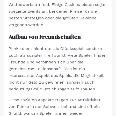
Wettbewerbsumfeld. Einige Casinos bieten sogar
spezielle Events an, bei denen Preise für die
besten Strategien oder die größten Gewinne
vergeben werden.
Aufbau von Freundschaften
Plinko dient nicht nur als Glücksspiel, sondern
auch als sozialer Treffpunkt. Viele Spieler finden
Freunde und verbinden sich über die
gemeinsame Leidenschaft. Dies ist ein
interessanter Aspekt des Spiels: die Möglichkeit,
nicht nur Geld zu gewinnen, sondern auch
bedeutungsvolle Beziehungen aufzubauen.
Diese sozialen Aspekte tragen zur Attraktivität
von Plinko in der Schweiz bei und sind oft ein
Grund, warum Spieler immer wieder