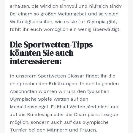
erhalten, die wirklich sinnvoll und hilfreich sind?
Bei einem so großen Wettangebot und so vielen
Wettmöglichkeiten, wie es sie für Olympia gibt,
fühlt ihr euch womöglich ein wenig überwältigt.
Die Sportwetten-Tipps
könnten Sie auch
interessieren:
In unserem Sportwetten Glossar findet ihr die
entsprechenden Erklärungen. In den folgenden
Abschnitten widmen wir uns den typischen
Olympische Spiele Wetten auf den
Medaillenspiegel. Fußball Wetten sind nicht nur
auf die Bundesliga oder die Champions League
möglich, sondern auch auf das olympische
Turnier bei den Männern und Frauen.