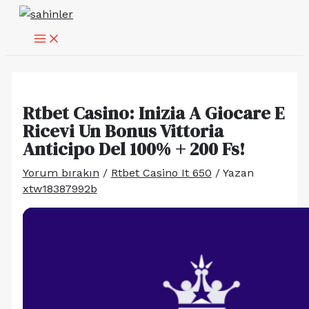
MAIN
İçeriğe
Yazı
Buraya
İsim*
E-
Web
MENU
atla
dolaşımı
yazın..
Posta*
sitesi
Rtbet Casino: Inizia A Giocare E
Ricevi Un Bonus Vittoria
Anticipo Del 100% + 200 Fs!
Yorum bırakın
/
Rtbet Casino It 650
/ Yazan
xtw18387992b