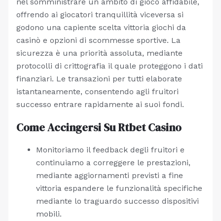
nel somministrare un ambito di gioco affidabile,
offrendo ai giocatori tranquillità viceversa si
godono una capiente scelta vittoria giochi da
casinò e opzioni di scommesse sportive. La
sicurezza è una priorità assoluta, mediante
protocolli di crittografia il quale proteggono i dati
finanziari. Le transazioni per tutti elaborate
istantaneamente, consentendo agli fruitori
successo entrare rapidamente ai suoi fondi.
Come Accingersi Su Rtbet Casino
Monitoriamo il feedback degli fruitori e
continuiamo a correggere le prestazioni,
mediante aggiornamenti previsti a fine
vittoria espandere le funzionalità specifiche
mediante lo traguardo successo dispositivi
mobili.