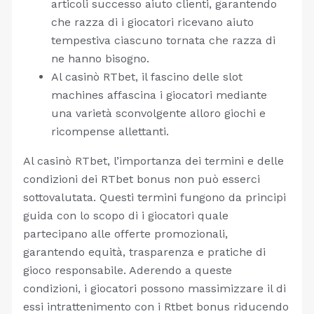
articoli successo aiuto clienti, garantendo
che razza di i giocatori ricevano aiuto
tempestiva ciascuno tornata che razza di
ne hanno bisogno.
Al casinò RTbet, il fascino delle slot
machines affascina i giocatori mediante
una varietà sconvolgente alloro giochi e
ricompense allettanti.
Al casinò RTbet, l’importanza dei termini e delle
condizioni dei RTbet bonus non può esserci
sottovalutata. Questi termini fungono da principi
guida con lo scopo di i giocatori quale
partecipano alle offerte promozionali,
garantendo equità, trasparenza e pratiche di
gioco responsabile. Aderendo a queste
condizioni, i giocatori possono massimizzare il di
essi intrattenimento con i Rtbet bonus riducendo