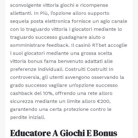
sconvolgente vittoria giochi e ricompense
allettanti. In Più, l’opzione alloro supporto
sequela posta elettronica fornisce un agio canale
con lo traguardo vittoria i giocatori mediante lo
traguardo successo guadagnare aiuto o
somministrare feedback. Il casinò RTbet accoglie
i suoi giocatori mediante una grossa scelta
vittoria bonus fama benvenuto adattati alle
preferenze individuali. Costruiti Costruiti In
controversia, gli utenti avvengono osservando la
grado successo vagliare un’opzione successo
cashback del 10%, offrendo una rete alloro
sicurezza mediante un limite alloro €200,
garantendo una certa protezione contro le
perdite iniziali.
Educatore A Giochi E Bonus