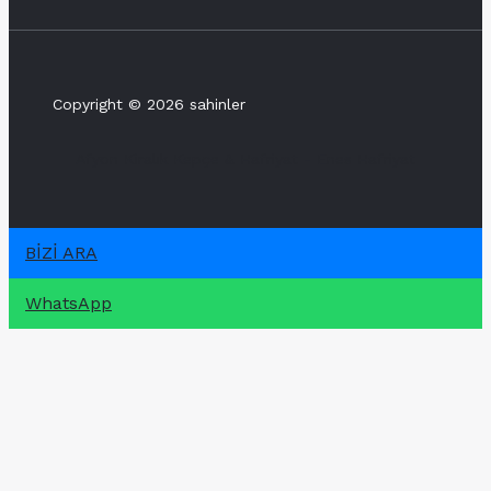
Copyright © 2026 sahinler
Afyon Kiralık Kepçe & Hafriyat - Enes Hafriyat
BİZİ ARA
WhatsApp