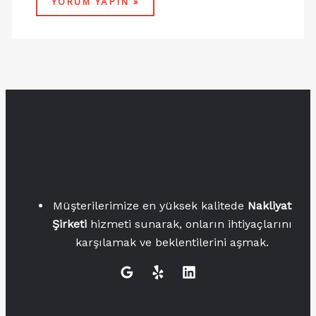
Müşterilerimize en yüksek kalitede
Nakliyat
Şirketi
hizmeti sunarak, onların ihtiyaçlarını
karşılamak ve beklentilerini aşmak.