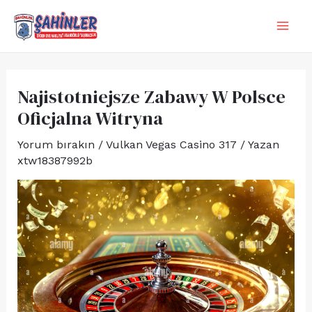
İçeriğe
Yazı
MA
atla
dolaşımı
ME
Najistotniejsze Zabawy W Polsce
Oficjalna Witryna
Yorum bırakın
/
Vulkan Vegas Casino 317
/ Yazan
xtw18387992b