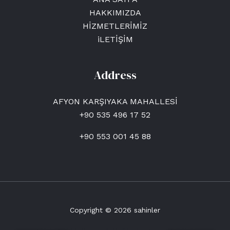
HAKKIMIZDA
HİZMETLERİMİZ
iLETİŞİM
Address
AFYON KARŞIYAKA MAHALLESİ
+90 535 496 17 52
+90 553 001 45 88
Copyright © 2026 sahinler