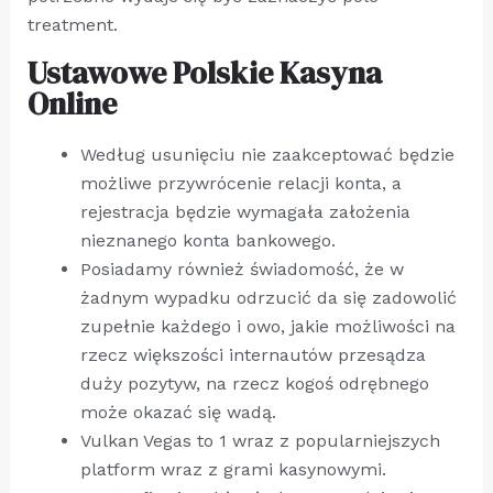
treatment.
Ustawowe Polskie Kasyna
Online
Według usunięciu nie zaakceptować będzie
możliwe przywrócenie relacji konta, a
rejestracja będzie wymagała założenia
nieznanego konta bankowego.
Posiadamy również świadomość, że w
żadnym wypadku odrzucić da się zadowolić
zupełnie każdego i owo, jakie możliwości na
rzecz większości internautów przesądza
duży pozytyw, na rzecz kogoś odrębnego
może okazać się wadą.
Vulkan Vegas to 1 wraz z popularniejszych
platform wraz z grami kasynowymi.