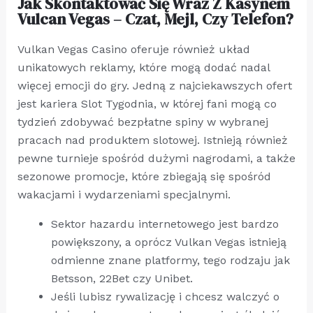
Jak Skontaktować Się Wraz Z Kasynem
Vulcan Vegas – Czat, Mejl, Czy Telefon?
Vulkan Vegas Casino oferuje również układ
unikatowych reklamy, które mogą dodać nadal
więcej emocji do gry. Jedną z najciekawszych ofert
jest kariera Slot Tygodnia, w której fani mogą co
tydzień zdobywać bezpłatne spiny w wybranej
pracach nad produktem slotowej. Istnieją również
pewne turnieje spośród dużymi nagrodami, a także
sezonowe promocje, które zbiegają się spośród
wakacjami i wydarzeniami specjalnymi.
Sektor hazardu internetowego jest bardzo
powiększony, a oprócz Vulkan Vegas istnieją
odmienne znane platformy, tego rodzaju jak
Betsson, 22Bet czy Unibet.
Jeśli lubisz rywalizację i chcesz walczyć o