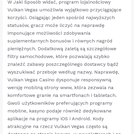
W Jaki Sposób widać, program lojalnościowy
Vulkan Vegas umożliwia wyjątkowo przyciągające
korzyści. Osiągając jeden spośród najwyższych
statusów, gracz może liczyć na naprawdę
imponujące możliwości zdobywania
suplementarnych bonusów i równych nagród
pieniężnych. Dodatkową zaletą są szczegółowe
filtry samochodowe, które pozwalają szybko
znaleźć zabawy poszczególnego dostawcy bądź
wyszukiwać przeboje według nazwy. Naprawdę,
Vulkan Vegas Casino dysponuje responsywną
wersję mobilną strony www, która zezwala na
komfortowe granie na smartfonach i tabletach.
Gwoli użytkowników preferujących programy
mobilne, kasyno podaje również dedykowane
aplikacje na programy iOS i Android. Kody
atrakcyjne na rzecz Vulkan Vegas często są