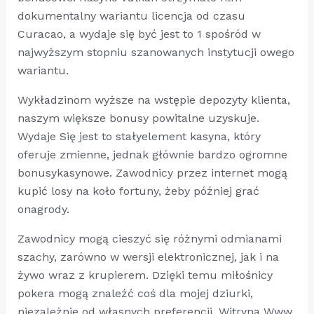
dokumentalny wariantu licencja od czasu
Curacao, a wydaje się być jest to 1 spośród w
najwyższym stopniu szanowanych instytucji owego
wariantu.
Wykładzinom wyższe na wstępie depozyty klienta,
naszym większe bonusy powitalne uzyskuje.
Wydaje Się jest to stałyelement kasyna, który
oferuje zmienne, jednak głównie bardzo ogromne
bonusykasynowe. Zawodnicy przez internet mogą
kupić losy na koło fortuny, żeby później grać
onagrody.
Zawodnicy mogą cieszyć się różnymi odmianami
szachy, zarówno w wersji elektronicznej, jak i na
żywo wraz z krupierem. Dzięki temu miłośnicy
pokera mogą znaleźć coś dla mojej dziurki,
niezależnie od własnych preferencji. Witryna Www