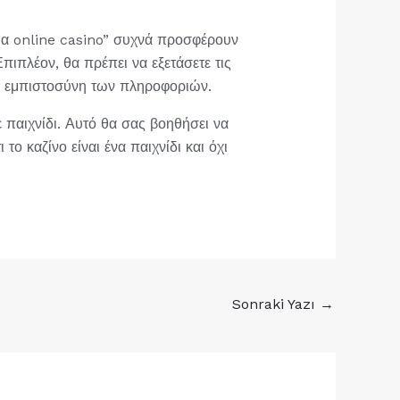
ργια online casino” συχνά προσφέρουν
πιπλέον, θα πρέπει να εξετάσετε τις
ην εμπιστοσύνη των πληροφοριών.
 παιχνίδι. Αυτό θα σας βοηθήσει να
ο καζίνο είναι ένα παιχνίδι και όχι
Sonraki Yazı
→