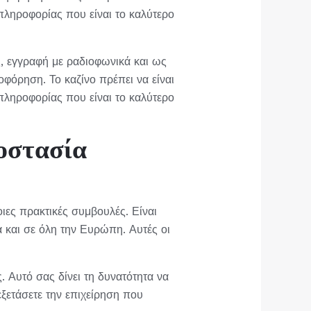
πληροφορίας που είναι το καλύτερο
ς, εγγραφή με ραδιοφωνικά και ως
οφόρηση. Το καζίνο πρέπει να είναι
πληροφορίας που είναι το καλύτερο
οστασία
οιες πρακτικές συμβουλές. Είναι
α και σε όλη την Ευρώπη. Αυτές οι
 Αυτό σας δίνει τη δυνατότητα να
εξετάσετε την επιχείρηση που