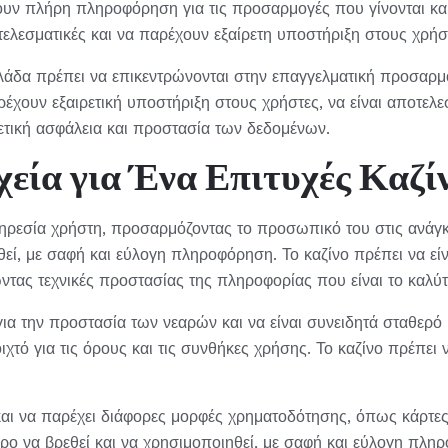
ουν πλήρη πληροφόρηση για τις προσαρμογές που γίνονται και
ελεσματικές και να παρέχουν εξαίρετη υποστήριξη στους χρήσ
Ελλάδα πρέπει να επικεντρώνονται στην επαγγελματική προσαρ
ρέχουν εξαιρετική υποστήριξη στους χρήστες, να είναι αποτελε
ετική ασφάλεια και προστασία των δεδομένων.
χεία για Ένα Επιτυχές Καζί
πηρεσία χρήστη, προσαρμόζοντας το προσωπικό του στις ανάγκ
θεί, με σαφή και εύλογη πληροφόρηση. Το καζίνο πρέπει να είν
τας τεχνικές προστασίας της πληροφορίας που είναι το καλύτ
για την προστασία των νεαρών και να είναι συνειδητά σταθερό 
οιχτό για τις όρους και τις συνθήκες χρήσης. Το καζίνο πρέπει ν
ό και να παρέχει διάφορες μορφές χρηματοδότησης, όπως κάρτε
ερο να βρεθεί και να χρησιμοποιηθεί, με σαφή και εύλογη πληρ