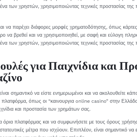
μένα των χρηστών, χρησιμοποιώντας τεχνικές προστασίας της 
ό και να παρέχει διάφορες μορφές χρηματοδότησης, όπως κάρτε
ερο να βρεθεί και να χρησιμοποιηθεί, με σαφή και εύλογη πληρ
μένα των χρηστών, χρησιμοποιώντας τεχνικές προστασίας της 
υλές για Παιχνίδια και Πρ
ζίνο
 είναι σημαντικό να είστε ενημερωμένοι και να ακολουθείτε κάπ
η πλατφόρμα, όπως οι “καινουργια online casino” στην Ελλάδ
νίδια και προστασία των χρημάτων σας.
τα όρια πλατφόρμας και να συμφωνήσετε με τους όρους χρήσης.
οστατευτικές μέτρα που ισχύουν. Επιπλέον, είναι σημαντικό να 