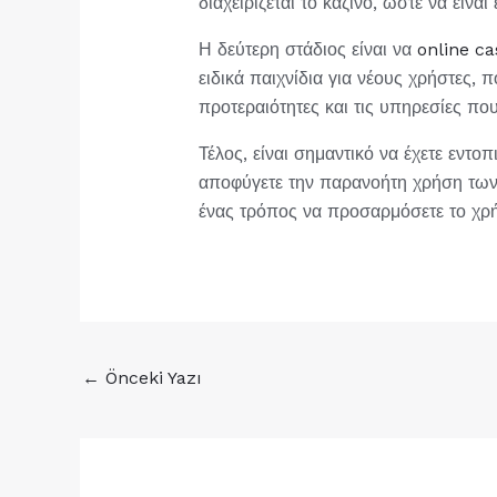
διαχειρίζεται το καζίνο, ώστε να είνα
Η δεύτερη στάδιος είναι να
online ca
ειδικά παιχνίδια για νέους χρήστες,
προτεραιότητες και τις υπηρεσίες π
Τέλος, είναι σημαντικό να έχετε εντ
αποφύγετε την παρανοήτη χρήση των χρ
ένας τρόπος να προσαρμόσετε το χρ
←
Önceki Yazı