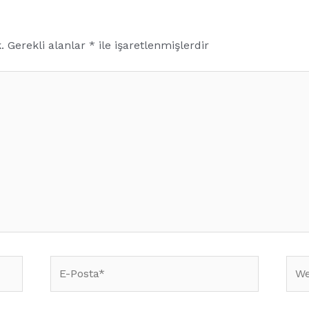
.
Gerekli alanlar
*
ile işaretlenmişlerdir
E-
Web
Posta*
sites