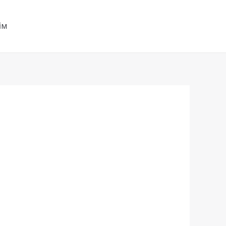
BİZİ HEMEN ARA
+90 535 496 17 52
İM
+9 0553 001 45 88