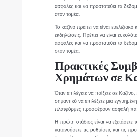
ασφαλές και να προστατεύει τα δεδο
στον τομέα.
Το καζίνο πρέπει να είναι ευελιξιακ
εκδηλώσεις. Πρέπει να είναι ευκολότ
ασφαλές και να προστατεύει τα δεδο
στον τομέα.
Πρακτικές Συμβο
Χρημάτων σε Κα
Όταν επιλέγετε να παίξετε σε Καζίνο,
σημαντικό να επιλέξετε μια εγγυημέν
πλατφόρμες προσφέρουν ασφαλή παιχ
Η πρώτη στάδιος είναι να εξετάσετε 
κατανοήσετε τις ρυθμίσεις και τις πρ