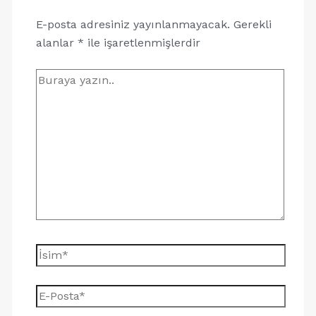
E-posta adresiniz yayınlanmayacak.
Gerekli
alanlar
*
ile işaretlenmişlerdir