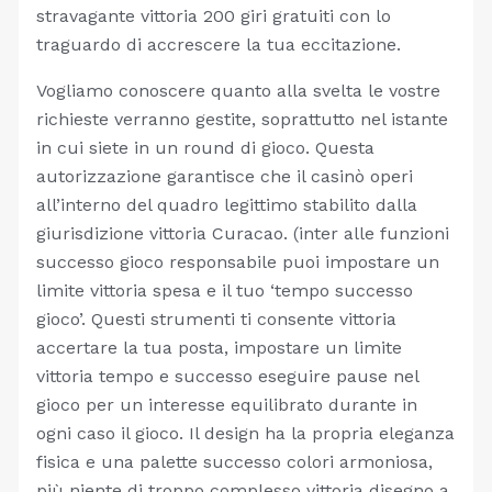
stravagante vittoria 200 giri gratuiti con lo
traguardo di accrescere la tua eccitazione.
Vogliamo conoscere quanto alla svelta le vostre
richieste verranno gestite, soprattutto nel istante
in cui siete in un round di gioco. Questa
autorizzazione garantisce che il casinò operi
all’interno del quadro legittimo stabilito dalla
giurisdizione vittoria Curacao. (inter alle funzioni
successo gioco responsabile puoi impostare un
limite vittoria spesa e il tuo ‘tempo successo
gioco’. Questi strumenti ti consente vittoria
accertare la tua posta, impostare un limite
vittoria tempo e successo eseguire pause nel
gioco per un interesse equilibrato durante in
ogni caso il gioco. Il design ha la propria eleganza
fisica e una palette successo colori armoniosa,
più niente di troppo complesso vittoria disegno a