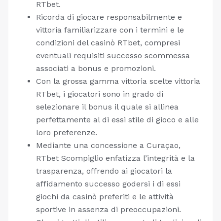
RTbet.
Ricorda di giocare responsabilmente e
vittoria familiarizzare con i termini e le
condizioni del casinò RTbet, compresi
eventuali requisiti successo scommessa
associati a bonus e promozioni.
Con la grossa gamma vittoria scelte vittoria
RTbet, i giocatori sono in grado di
selezionare il bonus il quale si allinea
perfettamente al di essi stile di gioco e alle
loro preferenze.
Mediante una concessione a Curaçao,
RTbet Scompiglio enfatizza l’integrità e la
trasparenza, offrendo ai giocatori la
affidamento successo godersi i di essi
giochi da casinò preferiti e le attività
sportive in assenza di preoccupazioni.