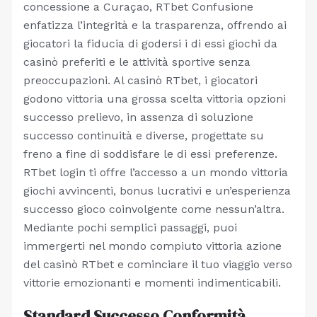
concessione a Curaçao, RTbet Confusione
enfatizza l’integrità e la trasparenza, offrendo ai
giocatori la fiducia di godersi i di essi giochi da
casinò preferiti e le attività sportive senza
preoccupazioni. Al casinò RTbet, i giocatori
godono vittoria una grossa scelta vittoria opzioni
successo prelievo, in assenza di soluzione
successo continuità e diverse, progettate su
freno a fine di soddisfare le di essi preferenze.
RTbet login ti offre l’accesso a un mondo vittoria
giochi avvincenti, bonus lucrativi e un’esperienza
successo gioco coinvolgente come nessun’altra.
Mediante pochi semplici passaggi, puoi
immergerti nel mondo compiuto vittoria azione
del casinò RTbet e cominciare il tuo viaggio verso
vittorie emozionanti e momenti indimenticabili.
Standard Successo Conformità