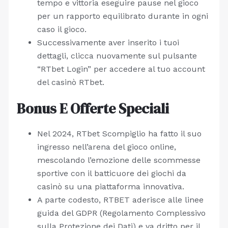
tempo e vittoria eseguire pause nel gioco
per un rapporto equilibrato durante in ogni
caso il gioco.
Successivamente aver inserito i tuoi
dettagli, clicca nuovamente sul pulsante
“RTbet Login” per accedere al tuo account
del casinò RTbet.
Bonus E Offerte Speciali
Nel 2024, RTbet Scompiglio ha fatto il suo
ingresso nell’arena del gioco online,
mescolando l’emozione delle scommesse
sportive con il batticuore dei giochi da
casinò su una piattaforma innovativa.
A parte codesto, RTBET aderisce alle linee
guida del GDPR (Regolamento Complessivo
sulla Protezione dei Dati) e va dritto per il