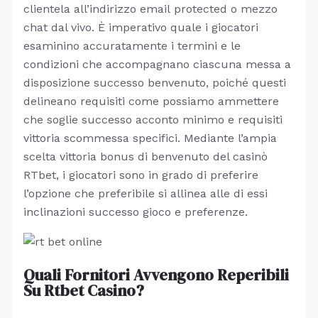
clientela all’indirizzo email protected o mezzo
chat dal vivo. È imperativo quale i giocatori
esaminino accuratamente i termini e le
condizioni che accompagnano ciascuna messa a
disposizione successo benvenuto, poiché questi
delineano requisiti come possiamo ammettere
che soglie successo acconto minimo e requisiti
vittoria scommessa specifici. Mediante l’ampia
scelta vittoria bonus di benvenuto del casinò
RTbet, i giocatori sono in grado di preferire
l’opzione che preferibile si allinea alle di essi
inclinazioni successo gioco e preferenze.
Quali Fornitori Avvengono Reperibili
Su Rtbet Casino?