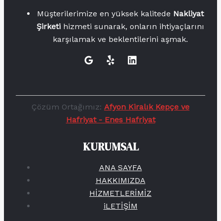
Müşterilerimize en yüksek kalitede
Nakliyat
Şirketi
hizmeti sunarak, onların ihtiyaçlarını
karşılamak ve beklentilerini aşmak.
Çözüm Ortağımız:
Afyon Kiralık Kepçe ve
Hafriyat - Enes Hafriyat
KURUMSAL
ANA SAYFA
HAKKIMIZDA
HİZMETLERİMİZ
iLETİŞİM