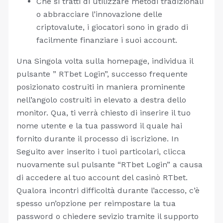
Che si tratti di utilizzare metodi tradizionali
o abbracciare l’innovazione delle
criptovalute, i giocatori sono in grado di
facilmente finanziare i suoi account.
Una Singola volta sulla homepage, individua il
pulsante ” RTbet Login”, successo frequente
posizionato costruiti in maniera prominente
nell’angolo costruiti in elevato a destra dello
monitor. Qua, ti verrà chiesto di inserire il tuo
nome utente e la tua password il quale hai
fornito durante il processo di iscrizione. In
Seguito aver inserito i tuoi particolari, clicca
nuovamente sul pulsante “RTbet Login” a causa
di accedere al tuo account del casinò RTbet.
Qualora incontri difficoltà durante l’accesso, c’è
spesso un’opzione per reimpostare la tua
password o chiedere sevizio tramite il supporto