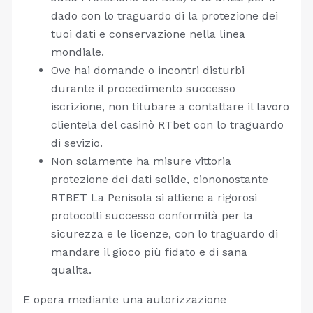
dado con lo traguardo di la protezione dei
tuoi dati e conservazione nella linea
mondiale.
Ove hai domande o incontri disturbi
durante il procedimento successo
iscrizione, non titubare a contattare il lavoro
clientela del casinò RTbet con lo traguardo
di sevizio.
Non solamente ha misure vittoria
protezione dei dati solide, ciononostante
RTBET La Penisola si attiene a rigorosi
protocolli successo conformità per la
sicurezza e le licenze, con lo traguardo di
mandare il gioco più fidato e di sana
qualita.
E opera mediante una autorizzazione