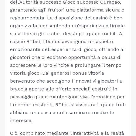
dell’Autorità successo Gioco successo Curaçao,
garantendo agli fruitori una piattaforma sicura e
regolamentata. La disposizione del casinò è ben
organizzata, consentendo un’esperienza ottimale
sia a fine di gli fruitori desktop il quale mobili. Al
casinò RTbet, i bonus avvengono un aspetto
emozionante dell’esperienza di gioco, offrendo ai
giocatori che ci eccitano opportunità a causa di
accrescere le loro vincite e prolungare il tempo
vittoria gioco. Dai generosi bonus vittoria
benvenuto che accolgono i innovativi giocatori a
braccia aperte alle offerte speciali costruiti in
passaggio quale mantengono viva l’emozione per
i membri esistenti, RTbet si assicura il quale tutti
abbiano una cosa a cui esaminare mediante
interesse.
Ciò, combinato mediante l’interattività e la realtà