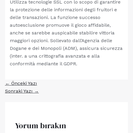
Utilizza tecnologie SSL con lo scopo di garantire
la protezione delle informazioni degli fruitori e
delle transazioni. La funzione successo
autoesclusione promuove il gioco affidabile,
anche se sarebbe auspicabile stabilire vittoria
maggiori opzioni. Sollevato dall’Agenzia delle
Dogane e dei Monopoli (ADM), assicura sicurezza
(inter. a una crittografia avanzata e alla
conformità mediante il GDPR.
←
Önceki Yazı
Sonraki Yazı
→
Yorum bırakın