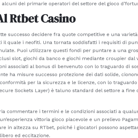
alcuni dei primarie operatori del settore del gioco d’fortu
Al Rtbet Casino
tte successo decidere fra quote competitive e una varietà
i il quale i neofiti. Una tornata soddisfatti i requisiti di p
ulate. Puoi utilizzare questi fondi per puntare a una gr
inclusi slot, giochi da banco e giochi mediante croupier dal
oni associati al bonus di benvenuto con lo traguardo di sos
nte ha misure successo protezione dei dati solide, ciono
a conformità per la sicurezza e le licenze, con lo traguardo d
ecure Sockets Layer) è taluno standard del settore a fine di
ria commentare i termini e le condizioni associati a qua
 un’esperienza vittoria gioco piacevole e un prelievo Paga
re in altezza su RTbet, poiché i giocatori possono aspettars
libero ed eccitazione.