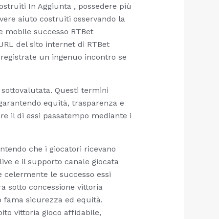
struiti In Aggiunta , possedere più
vere aiuto costruiti osservando la
one mobile successo RTBet
’URL del sito internet di RTBet
 registrate un ingenuo incontro se
sottovalutata. Questi termini
, garantendo equità, trasparenza e
re il di essi passatempo mediante i
antendo che i giocatori ricevano
ive e il supporto canale giocata
rre celermente le successo essi
 sotto concessione vittoria
to fama sicurezza ed equità.
 vittoria gioco affidabile,