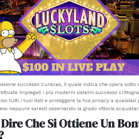
ssione successo Curacao, il quale indica che opera sotto 
fettuate impiegati i più moderni sistemi successo crittogr
o tutti i tuoi dati e proteggere la tua privacy a qualsiasi
so neppure saresti osservando la grado vittoria acquistare
ire Che Si Ottiene Un Bon
?