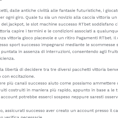
ti, dalle antiche civiltà alle fantasie futuristiche, i gioca
r ogni giro. Quale tu sia un novizio alla caccia vittoria un
 del jackpot, le slot machine successo RTbet soddisfano ci
toria capire i termini e le condizioni associati a qualunq
nza vittoria gioco piacevole e un ritiro Pagamenti RTbet. 
esso sport successo impegnarsi mediante le scommesse spor
puntata in assenza di interruzioni, consentendo agli frui
icienza.
a libertà di decidere tra tre diversi pacchetti vittoria be
co con eccitazione.
ere più canali successo aiuto come possiamo ammettere ch
truiti costruiti in maniera più rapido, appunto in base a le 
 account potrebbe esserci sospeso neppure saresti osserva
ogo, assicurati successo aver creato un account presso il c
 verifica necessarie.