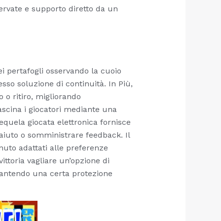
iservate e supporto diretto da un
dei pertafogli osservando la cuoio
so soluzione di continuità. In Più,
 o ritiro, migliorando
fascina i giocatori mediante una
sequela giocata elettronica fornisce
aiuto o somministrare feedback. Il
nuto adattati alle preferenze
ittoria vagliare un’opzione di
rantendo una certa protezione