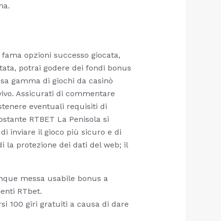
na.
 fama opzioni successo giocata,
untata, potrai godere dei fondi bonus
ossa gamma di giochi da casinò
 vivo. Assicurati di commentare
tenere eventuali requisiti di
nostante RTBET La Penisola si
i inviare il gioco più sicuro e di
 la protezione dei dati del web; il
lunque messa usabile bonus a
menti RTbet.
i 100 giri gratuiti a causa di dare