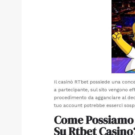
Il casinò RTbet possiede una conce
a partecipante, sul sito vengono ef
procedimento da agganciare al decis
tuo account potrebbe esserci sospe
Come Possiamo D
Su Rtbet Casino